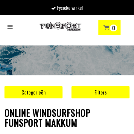
Fysieke winkel
Toggle
0
navigation
RENMODE
SNOWBOARDEN
SKIËN
WINTERSPORTSHOP
Winkelwagen
Uw winkelwagen is leeg.
Vul hem met producten.
Categorieën
Filters
ONLINE WINDSURFSHOP
FUNSPORT MAKKUM