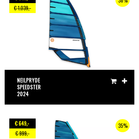
38%
€ 1.039
,-
NEILPRYDE
SPEEDSTER
2024
€ 649
,-
35%
€ 999
,-