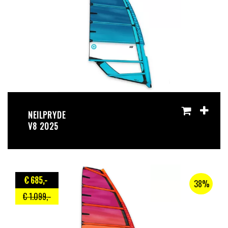
NEILPRYDE
V8 2025
€ 685
,-
38%
€ 1.099
,-