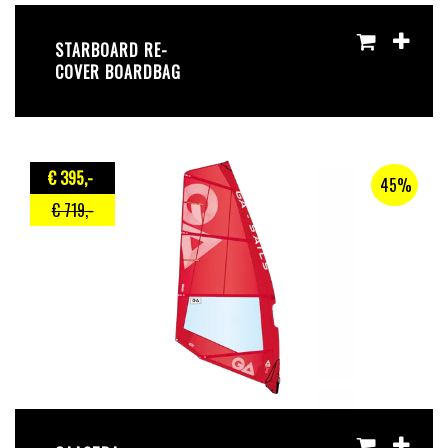
STARBOARD RE-
COVER BOARDBAG
€ 395
,-
45%
€ 719
,-