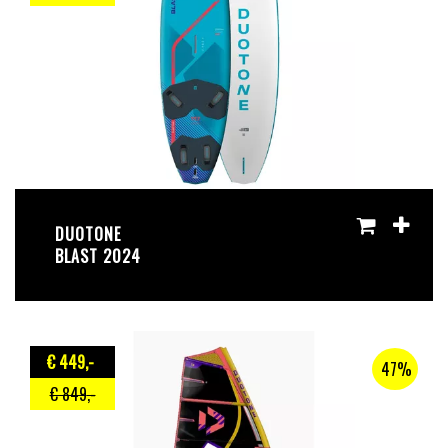
DUOTONE
BLAST 2024
€ 449
,-
47%
€ 849
,-