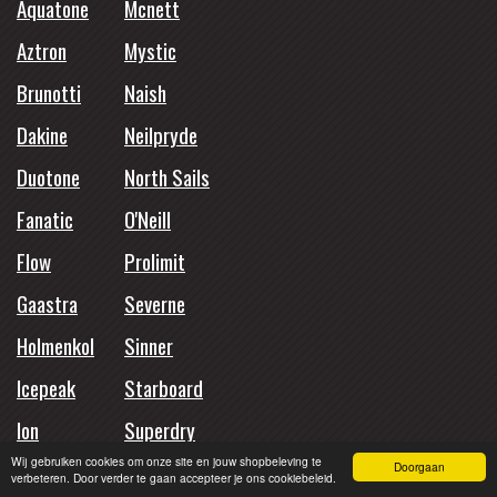
Aquatone
Mcnett
Aztron
Mystic
Brunotti
Naish
Dakine
Neilpryde
Duotone
North Sails
Fanatic
O'Neill
Flow
Prolimit
Gaastra
Severne
Holmenkol
Sinner
Icepeak
Starboard
Ion
Superdry
Wij gebruiken cookies om onze site en jouw shopbeleving te
JP Australia
Doorgaan
verbeteren. Door verder te gaan accepteer je ons cookiebeleid.