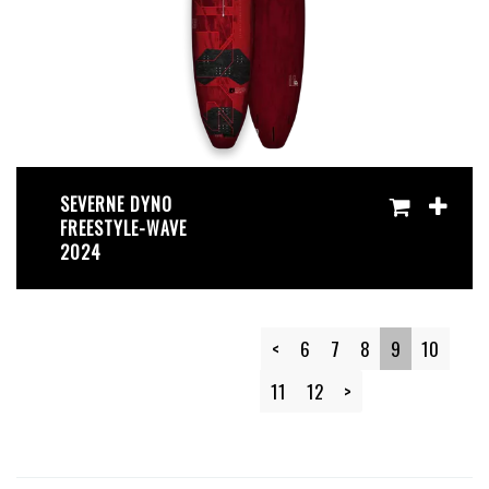
SEVERNE DYNO
FREESTYLE-WAVE
2024
<
6
7
8
9
10
11
12
>