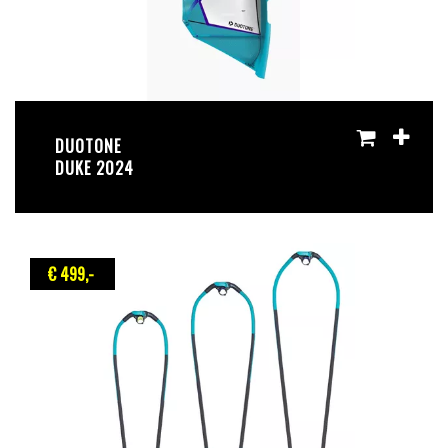
DUOTONE
DUKE 2024
€ 499
,-