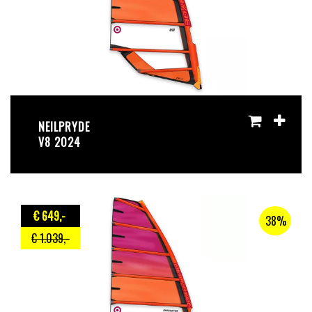
NEILPRYDE
V8 2024
€ 649
,-
38%
€ 1.039
,-