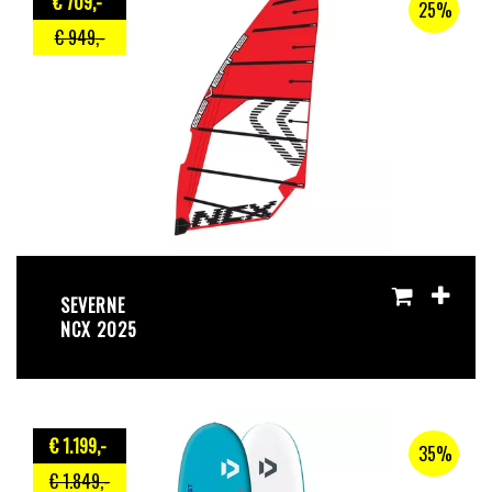
€ 709
,-
25%
€ 949
,-
SEVERNE
NCX 2025
€ 1.199
,-
35%
€ 1.849
,-