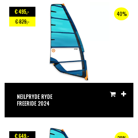
€ 495
,-
40%
€ 829
,-
NEILPRYDE RYDE
FREERIDE 2024
€ 649
,-