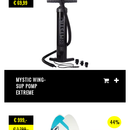
€ 69
,99
MYSTIC WING-
SUP POMP
EXTREME
€ 999
,-
44%
€ 1.799
,-