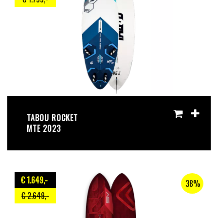
TABOU ROCKET
MTE 2023
€ 1.649
,-
38%
€ 2.649
,-