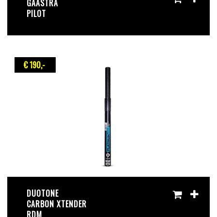
GAASTRA
PILOT
€ 190
,-
DUOTONE
CARBON XTENDER
RDM