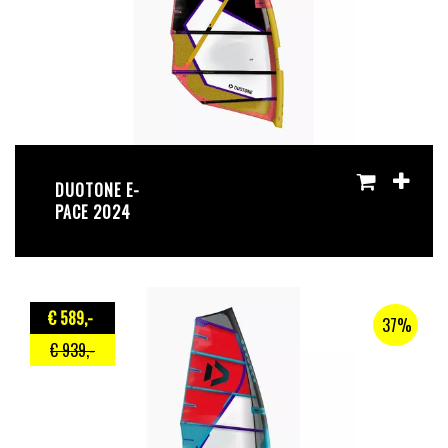
DUOTONE E-
PACE 2024
€ 589
,-
37%
€ 939
,-