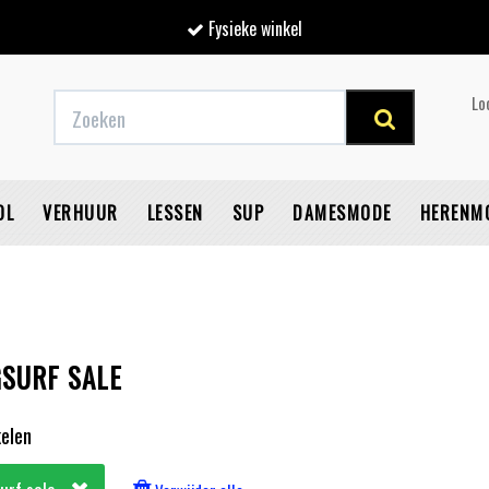
Fysieke winkel
Lo
OL
VERHUUR
LESSEN
SUP
DAMESMODE
HERENM
SURF SALE
V
kelen