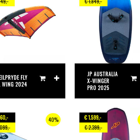
849
,-
€ 1.849
,-
JP AUSTRALIA
EILPRYDE FLY
X-WINGER
L WING 2024
PRO 2025
660
,-
€ 1.599
,-
40%
.099
,-
€ 2.399
,-