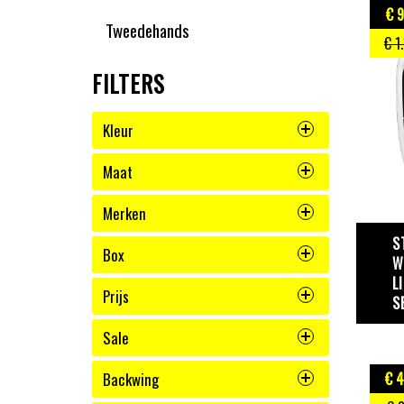
€ 
Tweedehands
€ 1
FILTERS
Kleur
Maat
Merken
S
Box
W
L
Prijs
S
Sale
Backwing
€ 