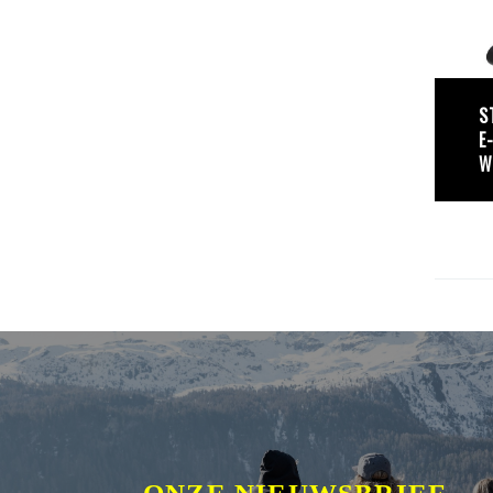
S
E
W