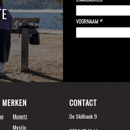
*
TE
*
VOORNAAM
 MERKEN
CONTACT
ne
Mcnett
De Skilbank 9
Mystic