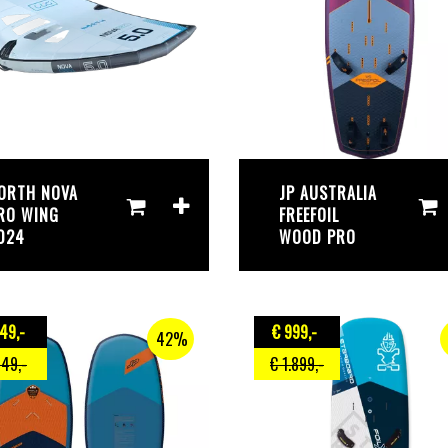
ORTH NOVA
JP AUSTRALIA
RO WING
FREEFOIL
024
WOOD PRO
549
,-
€ 999
,-
42%
949
,-
€ 1.899
,-