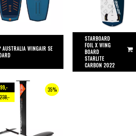
STARBOARD
FOIL X WING
P AUSTRALIA WINGAIR SE
BOARD
OARD
STARLITE
CARBON 2022
799
,-
35%
.238
,-