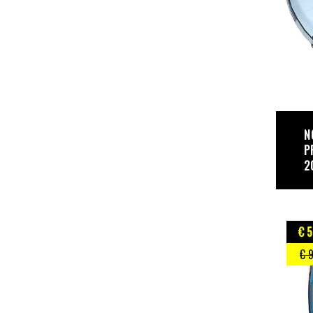
N
P
2
€ 
€ 