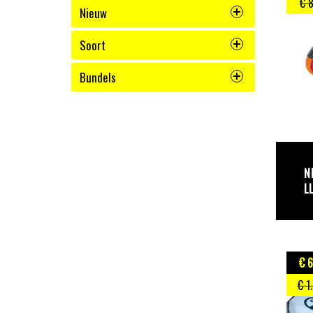
€ 
Nieuw
Soort
Bundels
N
L
€ 
€ 1