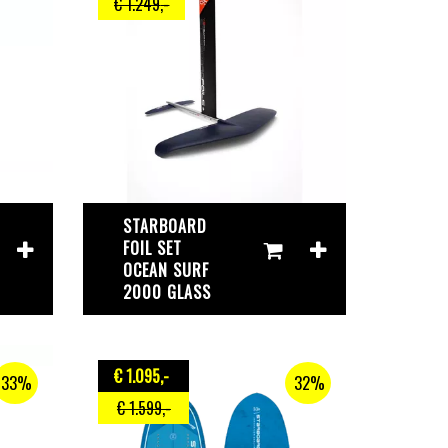
€ 1.249
,-
STARBOARD
FOIL SET
OCEAN SURF
2000 GLASS
€ 1.095
,-
33%
32%
€ 1.599
,-