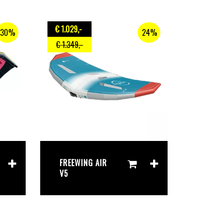
€ 1.029
,-
30%
24%
€ 1.349
,-
FREEWING AIR
V5