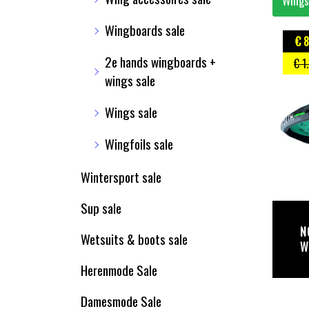
Wings
Wingboards sale
€ 
2e hands wingboards +
€ 1
wings sale
Wings sale
Wingfoils sale
Wintersport sale
Sup sale
N
Wetsuits & boots sale
W
Herenmode Sale
Damesmode Sale