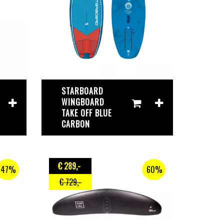
STARBOARD
WINGBOARD
TAKE OFF BLUE
CARBON
€ 289
,-
47%
60%
€ 729
,-