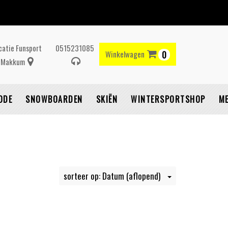
catie Funsport
0515231085
Winkelwagen
0
Makkum
Winkelwagen
ODE
SNOWBOARDEN
SKIËN
WINTERSPORTSHOP
M
Uw winkelwagen is
leeg.
sorteer op: Datum (aflopend)
ul hem met producten.