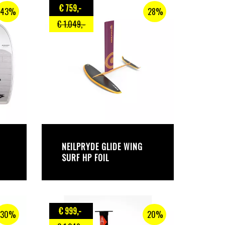
€ 759
,-
43%
28%
€ 1.049
,-
NEILPRYDE GLIDE WING
SURF HP FOIL
€ 999
,-
30%
20%