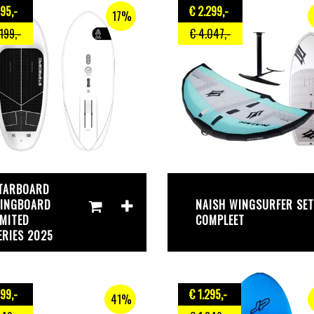
995
,-
€ 2.299
,-
17%
.199
,-
€ 4.047
,-
TARBOARD
INGBOARD
NAISH WINGSURFER SET
IMITED
COMPLEET
ERIES 2025
499
,-
€ 1.295
,-
41%