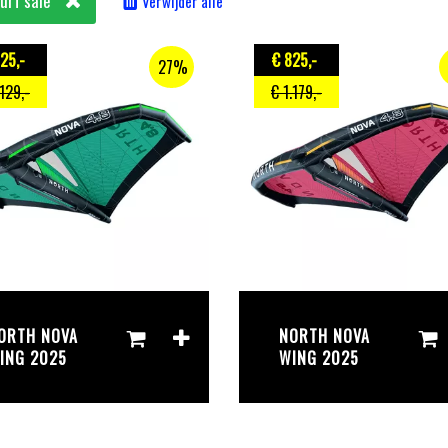
urf sale
Verwijder alle
825
,-
€ 825
,-
27%
.129
,-
€ 1.179
,-
ORTH NOVA
NORTH NOVA
ING 2025
WING 2025