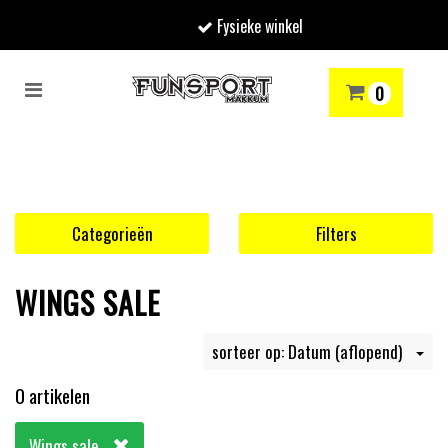
Fysieke winkel
Toggle
0
navigation
RENMODE
SNOWBOARDEN
SKIËN
WINTERSPORTSHOP
Winkelwagen
Uw winkelwagen is leeg.
Categorieën
Filters
Vul hem met producten.
WINGS SALE
sorteer op: Datum (aflopend)
0 artikelen
Wings sale