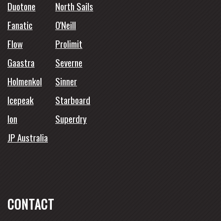
Duotone
North Sails
Fanatic
O'Neill
Flow
Prolimit
Gaastra
Severne
Holmenkol
Sinner
Icepeak
Starboard
Ion
Superdry
JP Australia
CONTACT