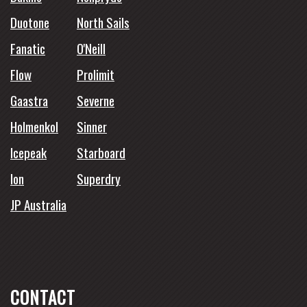
Duotone
North Sails
Fanatic
O'Neill
Flow
Prolimit
Gaastra
Severne
Holmenkol
Sinner
Icepeak
Starboard
Ion
Superdry
JP Australia
CONTACT