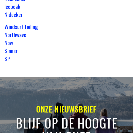
Icepeak
Nidecker
Windsurf foiling
Northwave
Now
Sinner
SP
ONZE NIEUWSBRIEF
BLIJF OP DE HOOGTE