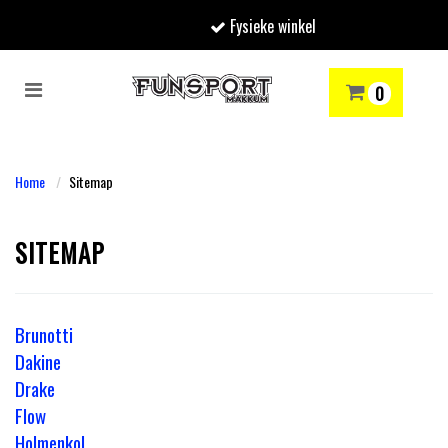
Fysieke winkel
Toggle
0
navigation
RENMODE
SNOWBOARDEN
SKIËN
WINTERSPORTSHOP
Winkelwagen
Home
Sitemap
Uw winkelwagen is leeg.
SITEMAP
Vul hem met producten.
Brunotti
Dakine
Drake
Flow
Holmenkol