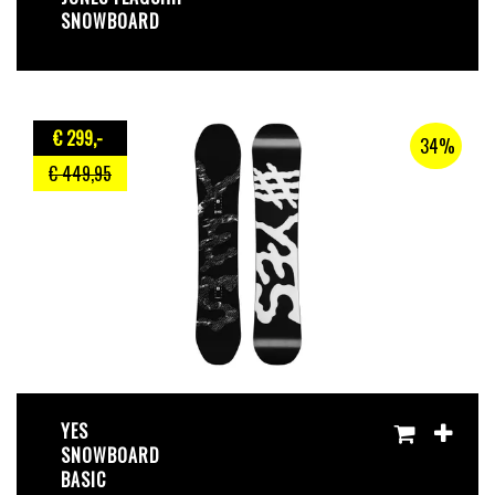
SNOWBOARD
€ 299
,-
34%
€ 449
,95
YES
SNOWBOARD
BASIC