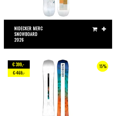
NIDECKER MERC
SNOWBOARD
2026
€ 399
,-
15%
€ 469
,-