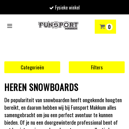
Fysieke winkel
Toggle
0
navigation
RENMODE
SNOWBOARDEN
SKIËN
WINTERSPORTSHOP
Winkelwagen
Uw winkelwagen is leeg.
Categorieën
Filters
Vul hem met producten.
HEREN SNOWBOARDS
De populariteit van snowboarden heeft ongekende hoogten
bereikt, en daarom hebben wij bij Funsport Makkum alles
samengebracht om jou een perfect avontuur te kunnen
bieden. Of je nu een doorgewinterde professional bent of