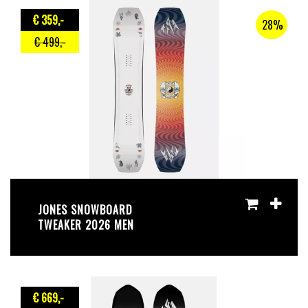
€ 359
,-
28%
€ 499
,-
JONES SNOWBOARD
TWEAKER 2026 MEN
€ 669
,-