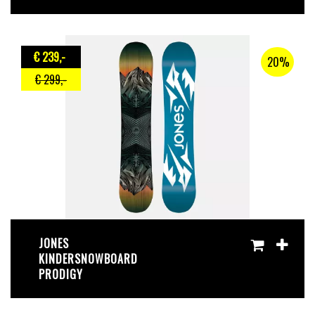
€ 239
,-
20%
€ 299
,-
JONES
KINDERSNOWBOARD
PRODIGY