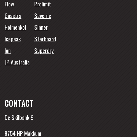
Flow
Prolimit
Gaastra
Severne
Holmenkol
Sinner
Icepeak
Starboard
Ion
Superdry
JP Australia
CONTACT
De Skilbank 9
8754 HP Makkum