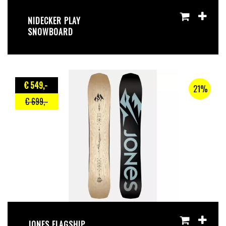
NIDECKER PLAY
SNOWBOARD
€ 549
,-
21%
€ 699
,-
JONES FLAGSHIP