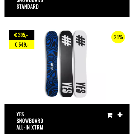
SNOWBOARD
STANDARD
€ 395
,-
28%
€ 549
,-
YES
SNOWBOARD
ALL-IN XTRM