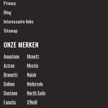
Privacy
Blog
Interessante links
Sitemap
ONZE MERKEN
Aquatone
Mcnett
Aztron
Mystic
Brunotti
Naish
Dakine
Neilpryde
Duotone
North Sails
Fanatic
O'Neill