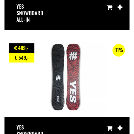
YES
SNOWBOARD
ALL-IN
€ 489
,-
11%
€ 549
,-
YES