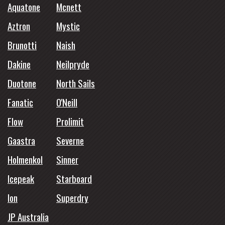
Aquatone
Mcnett
Aztron
Mystic
Brunotti
Naish
Dakine
Neilpryde
Duotone
North Sails
Fanatic
O'Neill
Flow
Prolimit
Gaastra
Severne
Holmenkol
Sinner
Icepeak
Starboard
Ion
Superdry
JP Australia