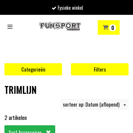
Fysieke winkel
Toggle
0
navigation
RENMODE
SNOWBOARDEN
SKIËN
WINTERSPORTSHOP
Winkelwagen
Uw winkelwagen is leeg.
Categorieën
Filters
Vul hem met producten.
TRIMLIJN
sorteer op: Datum (aflopend)
2 artikelen
Surf Accessoires