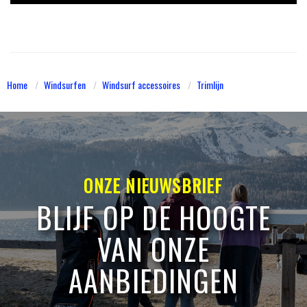
Home
Windsurfen
Windsurf accessoires
Trimlijn
ONZE NIEUWSBRIEF
BLIJF OP DE HOOGTE
VAN ONZE
AANBIEDINGEN