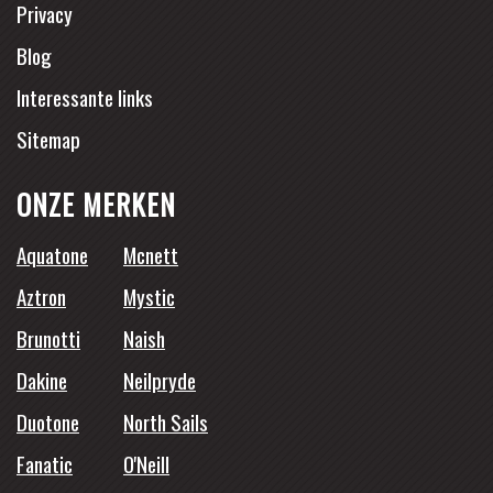
Privacy
Blog
Interessante links
Sitemap
ONZE MERKEN
Aquatone
Mcnett
Aztron
Mystic
Brunotti
Naish
Dakine
Neilpryde
Duotone
North Sails
Fanatic
O'Neill