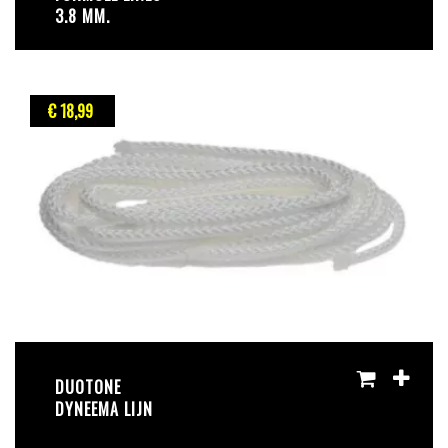
3.8 MM.
€ 18
,99
DUOTONE
DYNEEMA LIJN