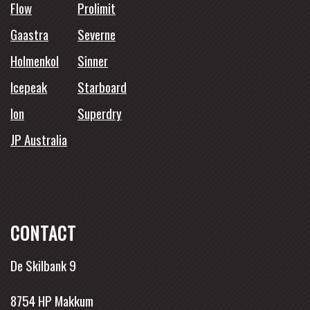
Flow
Prolimit
Gaastra
Severne
Holmenkol
Sinner
Icepeak
Starboard
Ion
Superdry
JP Australia
CONTACT
De Skilbank 9
8754 HP Makkum