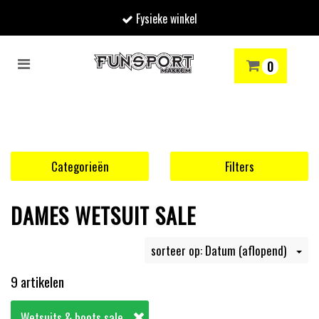
Fysieke winkel
Toggle
0
navigation
RENMODE
SNOWBOARDEN
SKIËN
WINTERSPORTSHOP
Winkelwagen
Uw winkelwagen is leeg.
Categorieën
Filters
Vul hem met producten.
DAMES WETSUIT SALE
sorteer op: Datum (aflopend)
9 artikelen
Wetsuits & boots sale