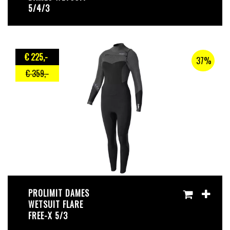
5/4/3
€ 225
,-
37%
€ 359
,-
PROLIMIT DAMES
WETSUIT FLARE
FREE-X 5/3