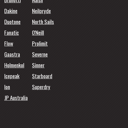
Dakine
Neilpryde
Duotone
North Sails
Fanatic
O'Neill
Flow
Prolimit
Gaastra
Severne
Holmenkol
Sinner
Icepeak
Starboard
Ion
Superdry
JP Australia