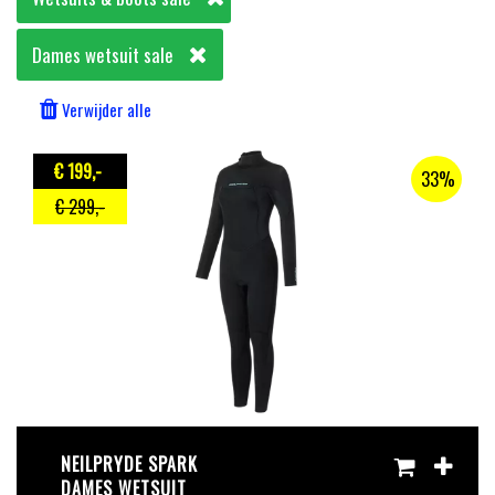
Dames wetsuit sale
Verwijder alle
€ 199
,-
33%
€ 299
,-
NEILPRYDE SPARK
DAMES WETSUIT