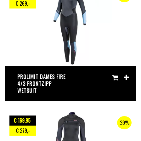
€ 269
,-
PROLIMIT DAMES FIRE
4/3 FRONTZIPP
WETSUIT
€ 169
,95
39%
€ 279
,-