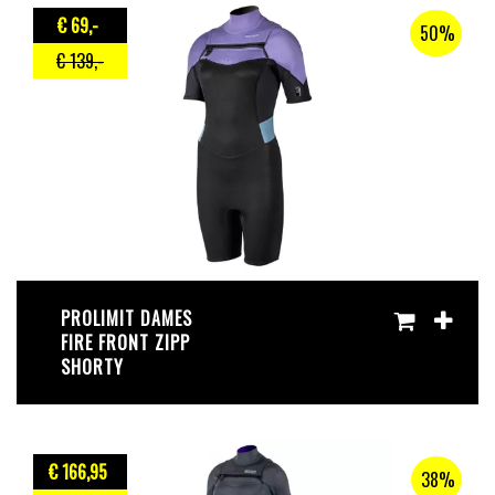
€ 69
,-
50%
€ 139
,-
PROLIMIT DAMES
FIRE FRONT ZIPP
SHORTY
€ 166
,95
38%