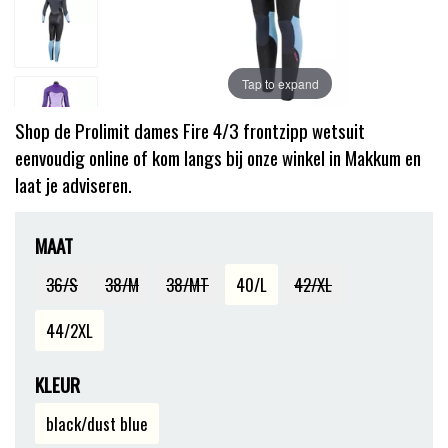
Tap to expand
Shop de Prolimit dames Fire 4/3 frontzipp wetsuit
eenvoudig online of kom langs bij onze winkel in Makkum en
laat je adviseren.
MAAT
36/S
38/M
38/MT
40/L
42/XL
44/2XL
KLEUR
black/dust blue