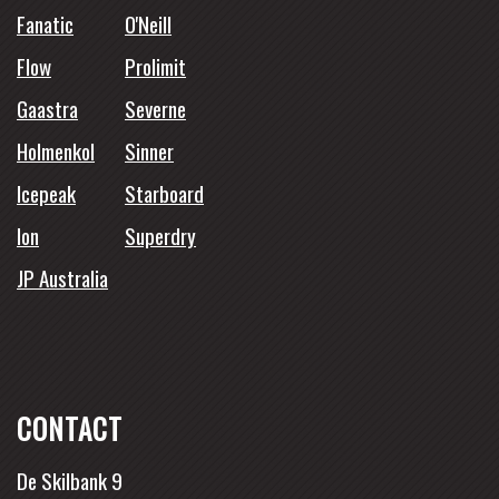
Fanatic
O'Neill
Flow
Prolimit
Gaastra
Severne
Holmenkol
Sinner
Icepeak
Starboard
Ion
Superdry
JP Australia
CONTACT
De Skilbank 9