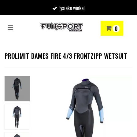
Fysieke winkel
Toggle
0
navigation
RENMODE
SNOWBOARDEN
SKIËN
WINTERSPORTSHOP
Winkelwagen
PROLIMIT DAMES FIRE 4/3 FRONTZIPP WETSUIT
Uw winkelwagen is leeg.
Vul hem met producten.