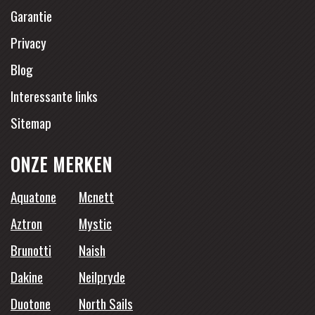
Garantie
Privacy
Blog
Interessante links
Sitemap
ONZE MERKEN
Aquatone
Mcnett
Aztron
Mystic
Brunotti
Naish
Dakine
Neilpryde
Duotone
North Sails