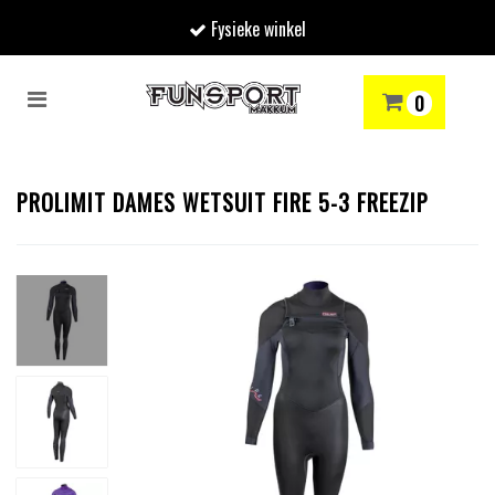
Fysieke winkel
Toggle
0
navigation
RENMODE
SNOWBOARDEN
SKIËN
WINTERSPORTSHOP
Winkelwagen
PROLIMIT DAMES WETSUIT FIRE 5-3 FREEZIP
Uw winkelwagen is leeg.
Vul hem met producten.