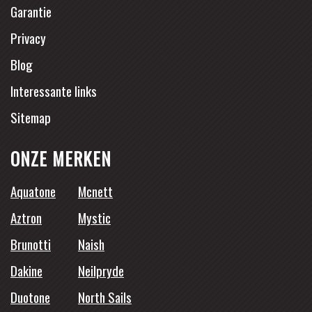
Garantie
Privacy
Blog
Interessante links
Sitemap
ONZE MERKEN
Aquatone
Mcnett
Aztron
Mystic
Brunotti
Naish
Dakine
Neilpryde
Duotone
North Sails