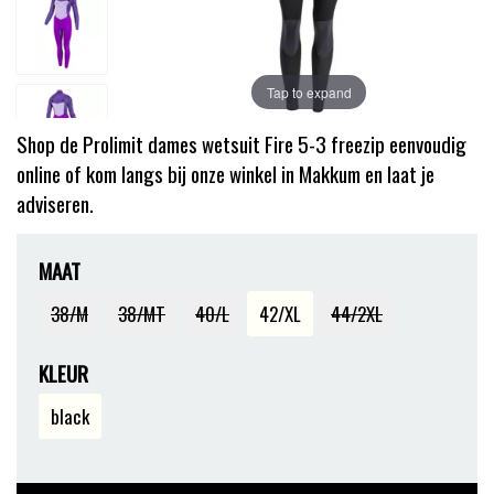
Tap to expand
Shop de Prolimit dames wetsuit Fire 5-3 freezip eenvoudig
online of kom langs bij onze winkel in Makkum en laat je
adviseren.
MAAT
38/M
38/MT
40/L
42/XL
44/2XL
KLEUR
black