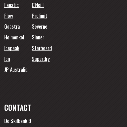
Fanatic
O'Neill
Flow
Prolimit
Gaastra
Severne
Holmenkol
Sinner
Icepeak
Starboard
Ion
Superdry
JP Australia
CONTACT
De Skilbank 9