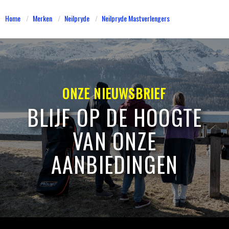
Home
Merken
Neilpryde
Neilpryde Mastverlengers
ONZE NIEUWSBRIEF
BLIJF OP DE HOOGTE
VAN ONZE
AANBIEDINGEN