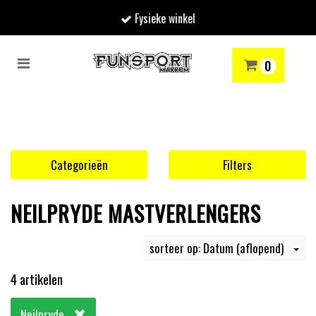
Fysieke winkel
Toggle
0
navigation
RENMODE
SNOWBOARDEN
SKIËN
WINTERSPORTSHOP
Winkelwagen
Uw winkelwagen is leeg.
Categorieën
Filters
Vul hem met producten.
NEILPRYDE MASTVERLENGERS
sorteer op: Datum (aflopend)
4 artikelen
Neilpryde