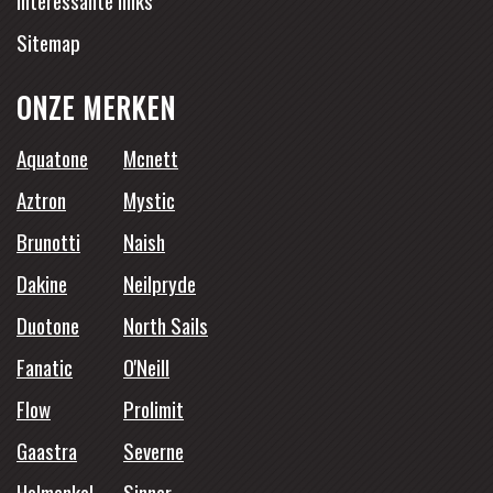
Sitemap
ONZE MERKEN
Aquatone
Mcnett
Aztron
Mystic
Brunotti
Naish
Dakine
Neilpryde
Duotone
North Sails
Fanatic
O'Neill
Flow
Prolimit
Gaastra
Severne
Holmenkol
Sinner