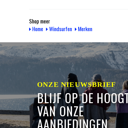
Shop meer
Home
Windsurfen
Merken
ONZE NIEUWSBRIEF
BLIJF OP DE HOOG
VAN ONZE
AANBIEDINGEN