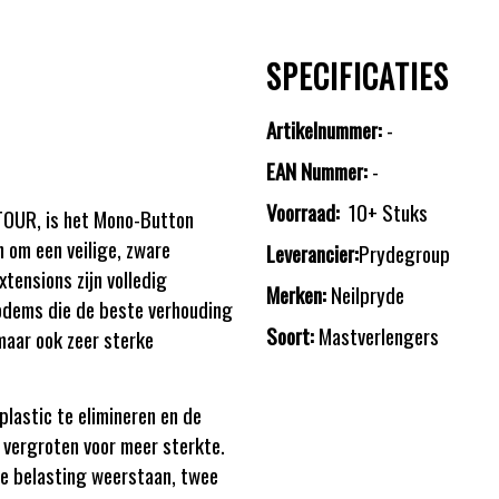
SPECIFICATIES
Artikelnummer:
-
EAN Nummer:
-
Voorraad:
10+ Stuks
TOUR, is het Mono-Button
om een veilige, zware
Leverancier:
Prydegroup
tensions zijn volledig
Merken:
Neilpryde
odems die de beste verhouding
Soort:
Mastverlengers
maar ook zeer sterke
plastic te elimineren en de
 vergroten voor meer sterkte.
e belasting weerstaan, twee