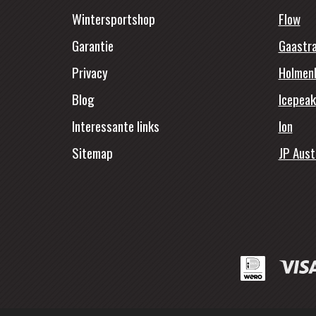
Wintersportshop
Flow
Garantie
Gaastr
Privacy
Holmen
Blog
Icepeak
Interessante links
Ion
Sitemap
JP Aust