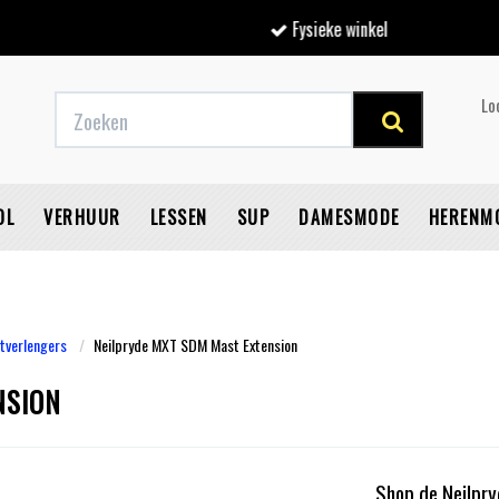
Fysieke winkel
Lo
OL
VERHUUR
LESSEN
SUP
DAMESMODE
HERENM
verlengers
Neilpryde MXT SDM Mast Extension
V
NSION
Shop de Neilpry