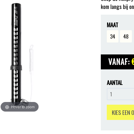
kom langs bij on
MAAT
34
48
VANAF:
AANTAL
Hover to zoom
KIES EEN 