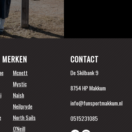
 MERKEN
CONTACT
ne
Mcnett
De Skilbank 9
Mystic
8754 HP Makkum
i
Naish
info@funsportmakkum.nl
Neilpryde
e
North Sails
0515231085
O'Neill