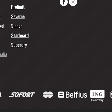
Prolimit
a
Severne
kol
Sinner
Starboard
Superdry
ralia