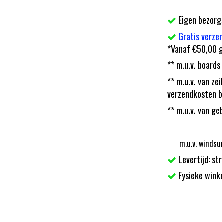
Eigen bezorg
Gratis verze
*Vanaf €50,00 g
** m.u.v. boards
** m.u.v. van z
verzendkosten b
** m.u.v. van ge
m.u.v. windsu
Levertijd: st
Fysieke wink