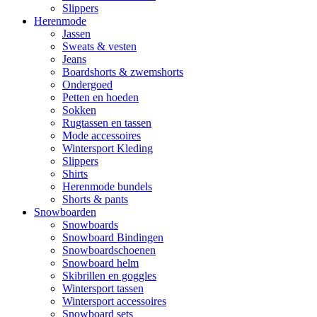
Slippers
Herenmode
Jassen
Sweats & vesten
Jeans
Boardshorts & zwemshorts
Ondergoed
Petten en hoeden
Sokken
Rugtassen en tassen
Mode accessoires
Wintersport Kleding
Slippers
Shirts
Herenmode bundels
Shorts & pants
Snowboarden
Snowboards
Snowboard Bindingen
Snowboardschoenen
Snowboard helm
Skibrillen en goggles
Wintersport tassen
Wintersport accessoires
Snowboard sets