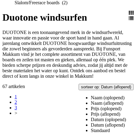
Slalom/Freerace boards
(2)
Duotone windsurfen
DUOTONE is een toonaangevend merk in de windsurfwereld,
waar innovatie en passie voor de sport hand in hand gaan. Al
jarenlang ontwikkelt DUOTONE hoogwaardige windsurfuitrusting
die zowel beginners als gevorderden aanspreekt. Bij Funsport
Makkum vind je het complete assortiment van DUOTONE, van
boards en zeilen tot masten en gieken, allemaal op één plek. We
bieden scherpe prijzen en deskundig advies, zodat jij altijd met de
beste materialen het water op kunt. Ontdek ons aanbod en bestel
direct of kom langs in onze winkel in Makkum!
67 artikelen
sorteer op: Datum (aflopend)
1
Naam (oplopend)
2
Naam (aflopend)
3
Prijs (oplopend)
>
Prijs (aflopend)
Datum (oplopend)
Datum (aflopend)
Standaard