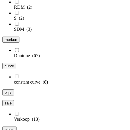
RDM
(2)
S
(2)
SDM
(3)
merken
Duotone
(67)
curve
constant curve
(8)
prijs
sale
Verkoop
(13)
nieuw