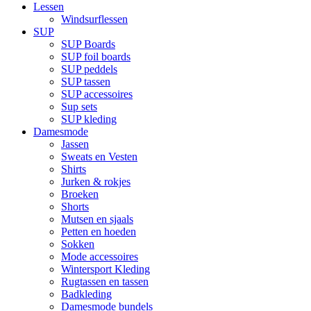
Lessen
Windsurflessen
SUP
SUP Boards
SUP foil boards
SUP peddels
SUP tassen
SUP accessoires
Sup sets
SUP kleding
Damesmode
Jassen
Sweats en Vesten
Shirts
Jurken & rokjes
Broeken
Shorts
Mutsen en sjaals
Petten en hoeden
Sokken
Mode accessoires
Wintersport Kleding
Rugtassen en tassen
Badkleding
Damesmode bundels