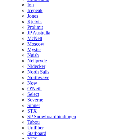
Ion
Icepeak
Jones
Kjelvik
Prolimit
JP Australia
McNett
Moscow
Mystic
Naish
Neilpryde
Nidecker
North Sails
Northwave
Now
O'Neill
Select
Severne
Sinner
STX
SP Snowboardbindingen
Tabou
Unifiber
Starboard
YES.