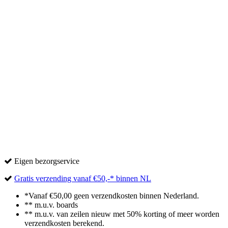
Neilpryde
Nidecker
North Sails
Northwave
Now
O'Neill
Select
Severne
Sinner
STX
SP Snowboardbindingen
Tabou
Unifiber
Starboard
YES.
Drake
Eigen bezorgservice
Gratis verzending vanaf €50,-* binnen NL
*Vanaf €50,00 geen verzendkosten binnen Nederland.
** m.u.v. boards
** m.u.v. van zeilen nieuw met 50% korting of meer worden
verzendkosten berekend.