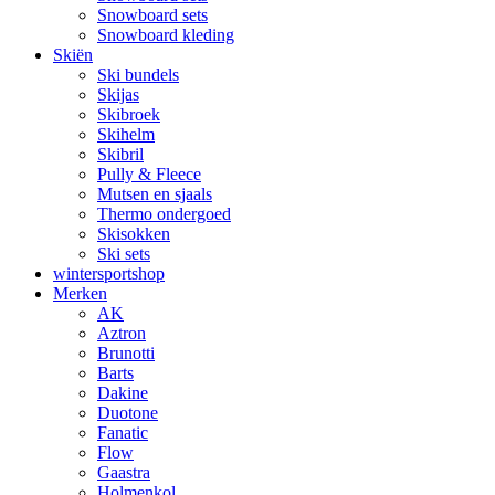
Snowboard sets
Snowboard kleding
Skiën
Ski bundels
Skijas
Skibroek
Skihelm
Skibril
Pully & Fleece
Mutsen en sjaals
Thermo ondergoed
Skisokken
Ski sets
wintersportshop
Merken
AK
Aztron
Brunotti
Barts
Dakine
Duotone
Fanatic
Flow
Gaastra
Holmenkol