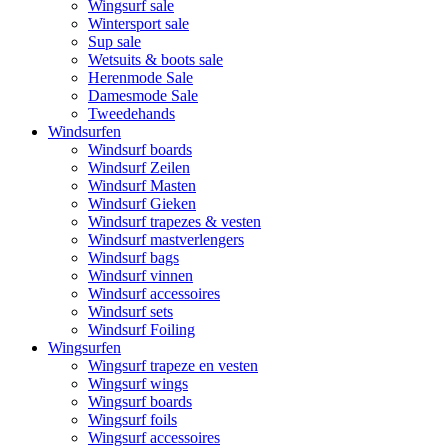
Wingsurf sale
Wintersport sale
Sup sale
Wetsuits & boots sale
Herenmode Sale
Damesmode Sale
Tweedehands
Windsurfen
Windsurf boards
Windsurf Zeilen
Windsurf Masten
Windsurf Gieken
Windsurf trapezes & vesten
Windsurf mastverlengers
Windsurf bags
Windsurf vinnen
Windsurf accessoires
Windsurf sets
Windsurf Foiling
Wingsurfen
Wingsurf trapeze en vesten
Wingsurf wings
Wingsurf boards
Wingsurf foils
Wingsurf accessoires