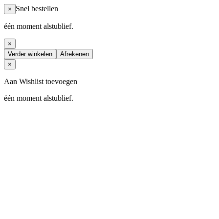
Snel bestellen
×
één moment alstublief.
×
Verder winkelen
Afrekenen
×
Aan Wishlist toevoegen
één moment alstublief.
Sale
Windsurf sale
Wingsurf sale
Wintersport sale
Sup sale
Wetsuits & boots sale
Herenmode Sale
Damesmode Sale
Tweedehands
Windsurfen
Windsurf boards
Windsurf Zeilen