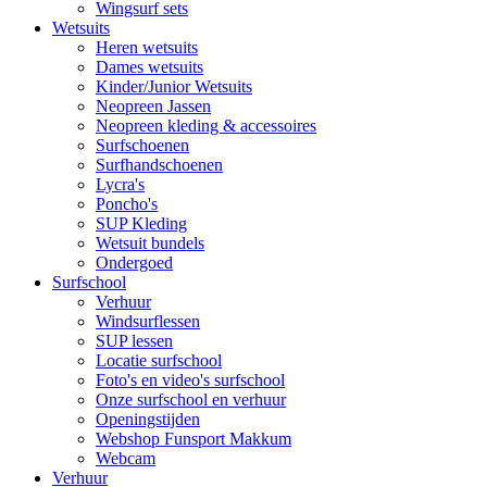
Wingsurf sets
Wetsuits
Heren wetsuits
Dames wetsuits
Kinder/Junior Wetsuits
Neopreen Jassen
Neopreen kleding & accessoires
Surfschoenen
Surfhandschoenen
Lycra's
Poncho's
SUP Kleding
Wetsuit bundels
Ondergoed
Surfschool
Verhuur
Windsurflessen
SUP lessen
Locatie surfschool
Foto's en video's surfschool
Onze surfschool en verhuur
Openingstijden
Webshop Funsport Makkum
Webcam
Verhuur