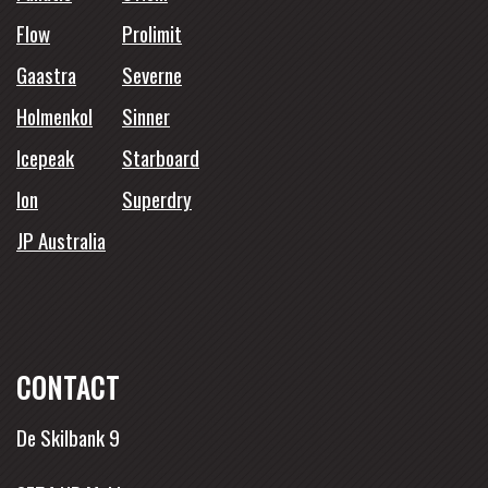
Flow
Prolimit
Gaastra
Severne
Holmenkol
Sinner
Icepeak
Starboard
Ion
Superdry
JP Australia
CONTACT
De Skilbank 9