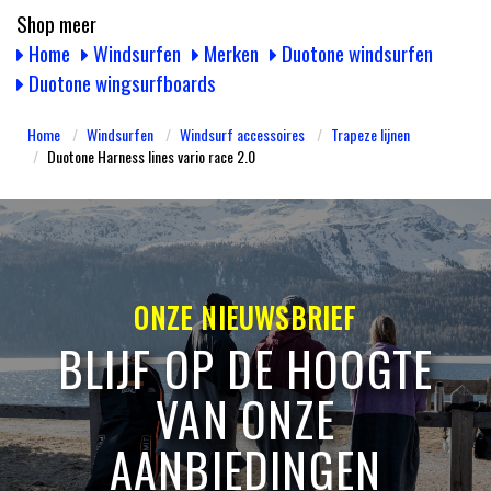
Shop meer
Home
Windsurfen
Merken
Duotone windsurfen
Duotone wingsurfboards
Home
Windsurfen
Windsurf accessoires
Trapeze lijnen
Duotone Harness lines vario race 2.0
ONZE NIEUWSBRIEF
BLIJF OP DE HOOGTE
VAN ONZE
AANBIEDINGEN