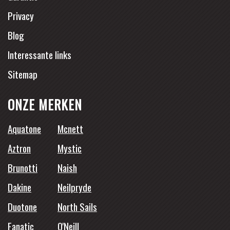
Privacy
Blog
Interessante links
Sitemap
ONZE MERKEN
Aquatone
Mcnett
Aztron
Mystic
Brunotti
Naish
Dakine
Neilpryde
Duotone
North Sails
Fanatic
O'Neill