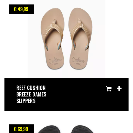
€ 49
,99
REEF CUSHION
BREEZE DAMES
SLIPPERS
€ 69
,99