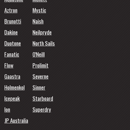
Aztron
Mystic
Brunotti
Naish
Dakine
Neilpryde
Duotone
North Sails
Fanatic
O'Neill
Flow
Prolimit
Gaastra
Severne
Holmenkol
Sinner
Icepeak
Starboard
Ion
Superdry
JP Australia