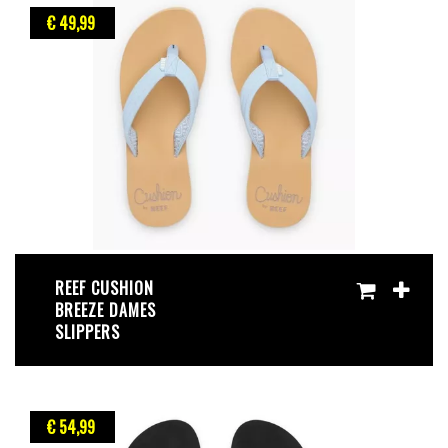
€ 49
,99
REEF CUSHION
BREEZE DAMES
SLIPPERS
€ 54
,99