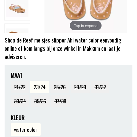
Tap to expand
Shop de Reef meisjes slipper Ahi water color eenvoudig
online of kom langs bij onze winkel in Makkum en laat je
adviseren.
MAAT
21/22
23/24
25/26
28/29
31/32
33/34
35/36
37/38
KLEUR
water color