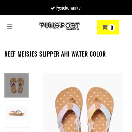
Fysieke winkel
Toggle
0
navigation
RENMODE
SNOWBOARDEN
SKIËN
WINTERSPORTSHOP
Winkelwagen
REEF MEISJES SLIPPER AHI WATER COLOR
Uw winkelwagen is leeg.
Vul hem met producten.