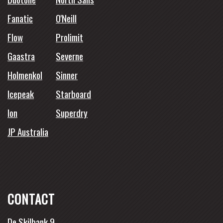
Fanatic
O'Neill
Flow
Prolimit
Gaastra
Severne
Holmenkol
Sinner
Icepeak
Starboard
Ion
Superdry
JP Australia
CONTACT
De Skilbank 9