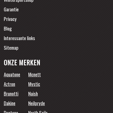
Garantie
Privacy
Blog
Interessante links
Sitemap
ONZE MERKEN
Aquatone
Mcnett
Aztron
Mystic
Brunotti
Naish
Dakine
Neilpryde
Duotone
North Sails