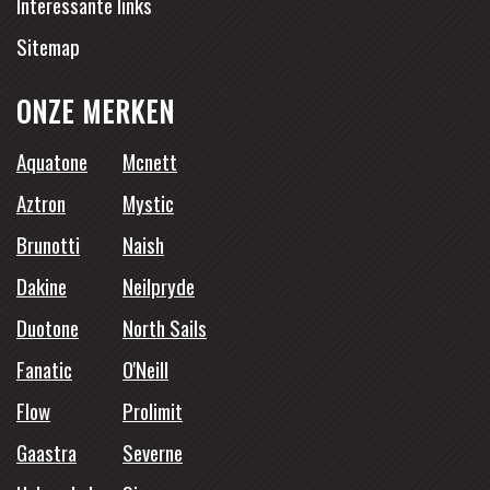
Interessante links
Sitemap
ONZE MERKEN
Aquatone
Mcnett
Aztron
Mystic
Brunotti
Naish
Dakine
Neilpryde
Duotone
North Sails
Fanatic
O'Neill
Flow
Prolimit
Gaastra
Severne