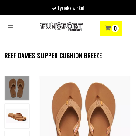
Fysieke winkel
Toggle
0
navigation
RENMODE
SNOWBOARDEN
SKIËN
WINTERSPORTSHOP
Winkelwagen
REEF DAMES SLIPPER CUSHION BREEZE
Uw winkelwagen is leeg.
Vul hem met producten.