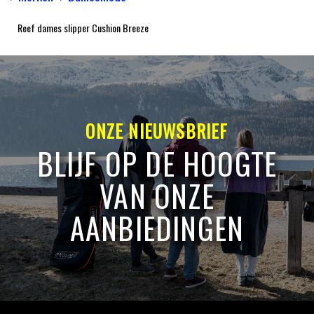
Reef dames slipper Cushion Breeze
ONZE NIEUWSBRIEF
BLIJF OP DE HOOGTE
VAN ONZE
AANBIEDINGEN