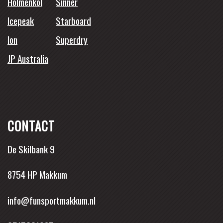
Holmenkol
Sinner
Icepeak
Starboard
Ion
Superdry
JP Australia
CONTACT
De Skilbank 9
8754 HP Makkum
info@funsportmakkum.nl