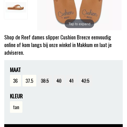
Tap to expand
Shop de Reef dames slipper Cushion Breeze eenvoudig
online of kom langs bij onze winkel in Makkum en laat je
adviseren.
MAAT
36
37.5
38.5
40
41
42.5
KLEUR
tan