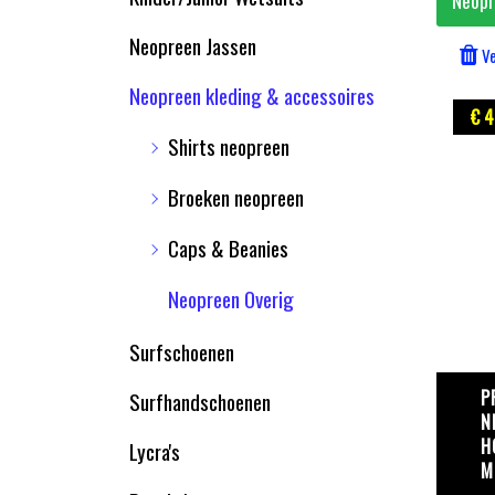
Neop
Neopreen Jassen
Ve
Neopreen kleding & accessoires
€ 4
Shirts neopreen
Broeken neopreen
Caps & Beanies
Neopreen Overig
Surfschoenen
P
Surfhandschoenen
N
H
Lycra's
M