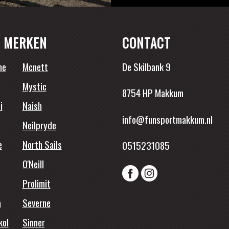
 MERKEN
CONTACT
ne
Mcnett
De Skilbank 9
Mystic
8754 HP Makkum
i
Naish
info@funsportmakkum.nl
Neilpryde
e
North Sails
0515231085
O'Neill
Prolimit
a
Severne
kol
Sinner