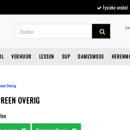
Fysieke winkel
Lo
OL
VERHUUR
LESSEN
SUP
DAMESMODE
HERENM
een Overig
REEN OVERIG
V
elen