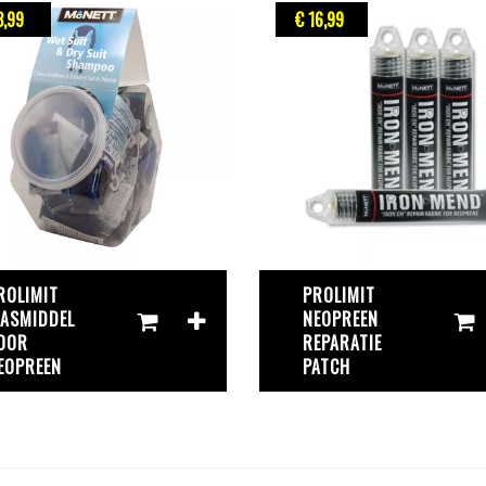
3
,99
€ 16
,99
ROLIMIT
PROLIMIT
ASMIDDEL
NEOPREEN
OOR
REPARATIE
EOPREEN
PATCH