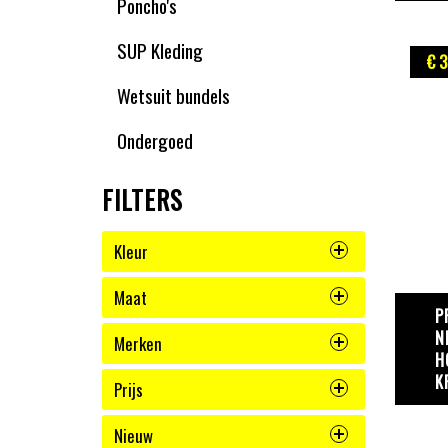
Poncho's
SUP Kleding
€ 3
Wetsuit bundels
Ondergoed
FILTERS
Kleur
Maat
P
N
Merken
H
K
Prijs
Nieuw