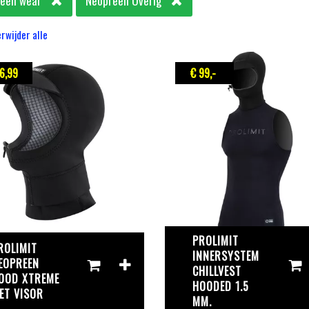
reen wear
Neopreen Overig
rwijder alle
6
,99
€ 99
,-
PROLIMIT
ROLIMIT
INNERSYSTEM
EOPREEN
CHILLVEST
OOD XTREME
HOODED 1.5
ET VISOR
MM.