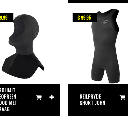
9
,99
€ 99
,95
ROLIMIT
EOPREEN
NEILPRYDE
OOD MET
SHORT JOHN
RAAG