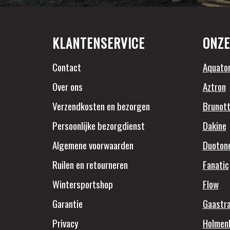
KLANTENSERVICE
ONZE
Contact
Aquato
Over ons
Aztron
Verzendkosten en bezorgen
Brunott
Persoonlijke bezorgdienst
Dakine
Algemene voorwaarden
Duoton
Ruilen en retourneren
Fanatic
Wintersportshop
Flow
Garantie
Gaastr
Privacy
Holmen