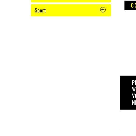
€ 
Soort
P
W
V
N