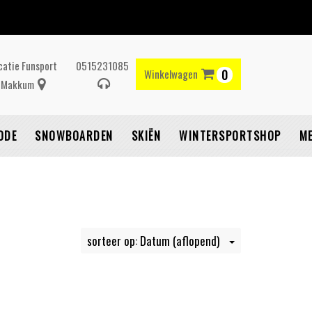
catie Funsport
0515231085
Winkelwagen
0
Makkum
Winkelwagen
ODE
SNOWBOARDEN
SKIËN
WINTERSPORTSHOP
M
Uw winkelwagen is
leeg.
sorteer op: Datum (aflopend)
ul hem met producten.