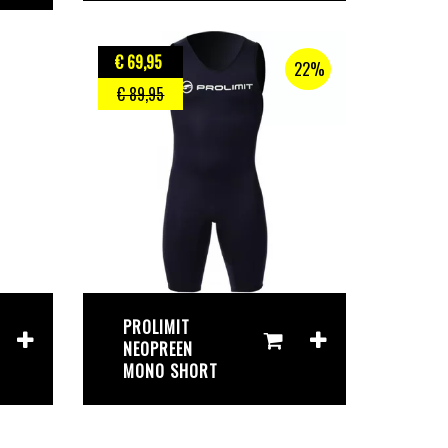
€ 69
,95
22%
€ 89
,95
​PROLIMIT
NEOPREEN
MONO SHORT