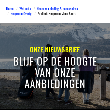
Home
Wetsuits
Neopreen kleding & accessoires
Neopreen Overig
​Prolimit Neopreen Mono Short
ONZE NIEUWSBRIEF
BLIJF OP DE HOOGTE
VAN ONZE
AANBIEDINGEN