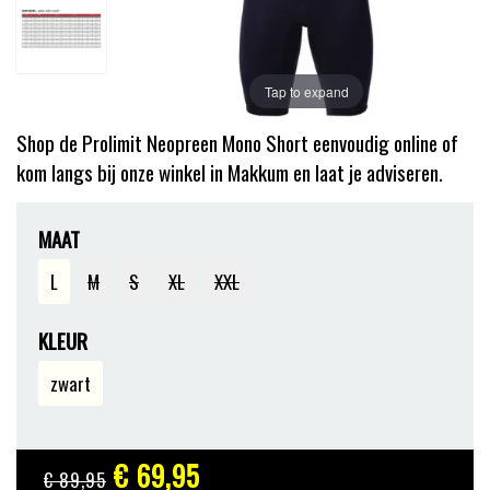
Tap to expand
Shop de ​Prolimit Neopreen Mono Short eenvoudig online of
kom langs bij onze winkel in Makkum en laat je adviseren.
MAAT
L
M
S
XL
XXL
KLEUR
zwart
€ 69
,95
€ 89
,95