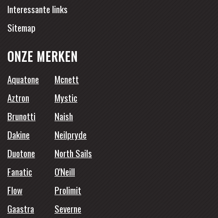
Interessante links
Sitemap
ONZE MERKEN
Aquatone
Mcnett
Aztron
Mystic
Brunotti
Naish
Dakine
Neilpryde
Duotone
North Sails
Fanatic
O'Neill
Flow
Prolimit
Gaastra
Severne