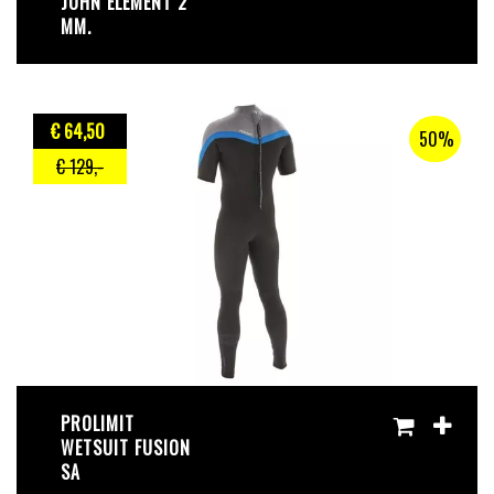
JOHN ELEMENT 2
MM.
€ 64
,50
50%
€ 129
,-
PROLIMIT
WETSUIT FUSION
SA