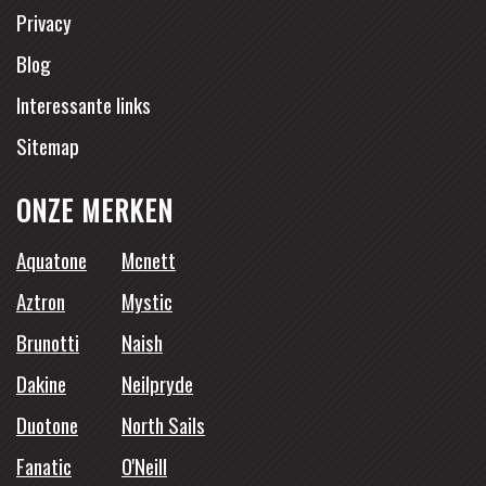
Privacy
Blog
Interessante links
Sitemap
ONZE MERKEN
Aquatone
Mcnett
Aztron
Mystic
Brunotti
Naish
Dakine
Neilpryde
Duotone
North Sails
Fanatic
O'Neill