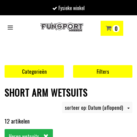
Fysieke winkel
Toggle
0
navigation
RENMODE
SNOWBOARDEN
SKIËN
WINTERSPORTSHOP
Winkelwagen
Uw winkelwagen is leeg.
Categorieën
Filters
Vul hem met producten.
SHORT ARM WETSUITS
sorteer op: Datum (aflopend)
12 artikelen
Heren wetsuits