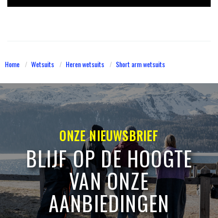
Home
Wetsuits
Heren wetsuits
Short arm wetsuits
ONZE NIEUWSBRIEF
BLIJF OP DE HOOGTE
VAN ONZE
AANBIEDINGEN