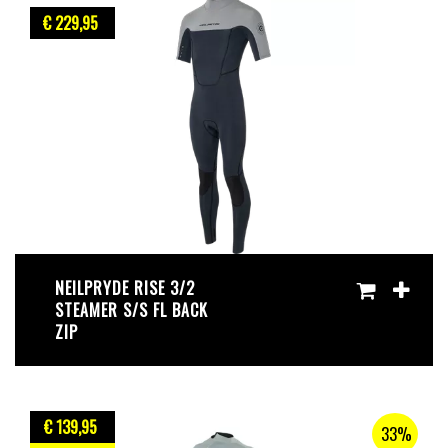
€ 229
,95
NEILPRYDE RISE 3/2
STEAMER S/S FL BACK
ZIP
€ 139
,95
33%