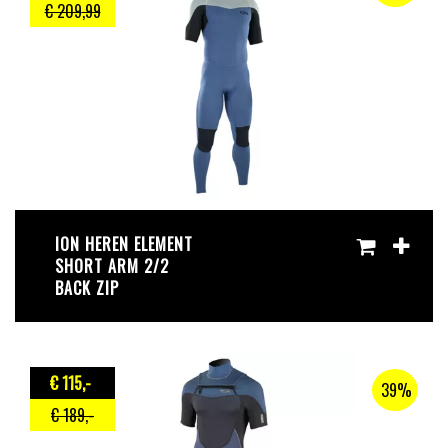
€ 209
,99
ION HEREN ELEMENT
SHORT ARM 2/2
BACK ZIP
€ 115
,-
39%
€ 189
,-