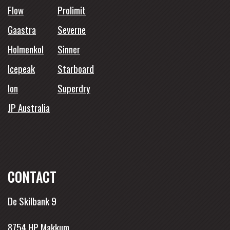
Flow
Prolimit
Gaastra
Severne
Holmenkol
Sinner
Icepeak
Starboard
Ion
Superdry
JP Australia
CONTACT
De Skilbank 9
8754 HP Makkum