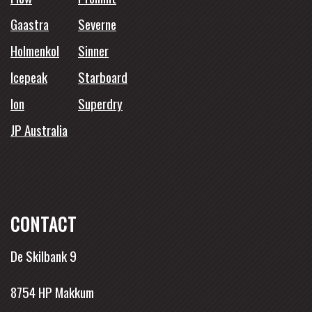
Gaastra
Severne
Holmenkol
Sinner
Icepeak
Starboard
Ion
Superdry
JP Australia
CONTACT
De Skilbank 9
8754 HP Makkum