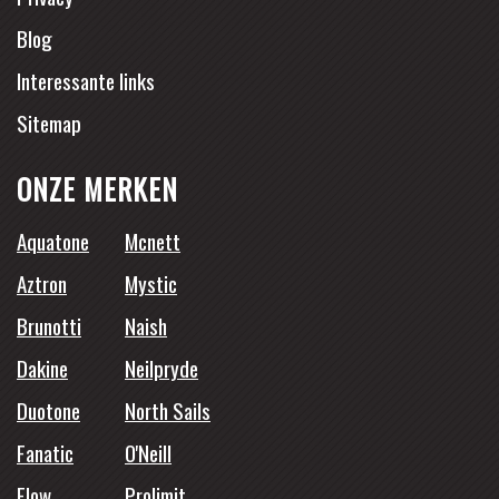
Blog
Interessante links
Sitemap
ONZE MERKEN
Aquatone
Mcnett
Aztron
Mystic
Brunotti
Naish
Dakine
Neilpryde
Duotone
North Sails
Fanatic
O'Neill
Flow
Prolimit