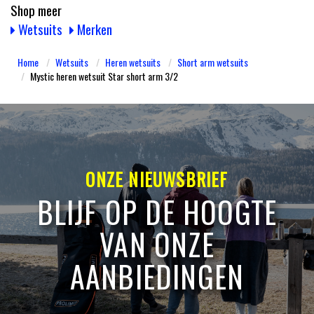
Shop meer
Wetsuits
Merken
Home
Wetsuits
Heren wetsuits
Short arm wetsuits
​Mystic heren wetsuit Star short arm 3/2
ONZE NIEUWSBRIEF
BLIJF OP DE HOOGTE
VAN ONZE
AANBIEDINGEN