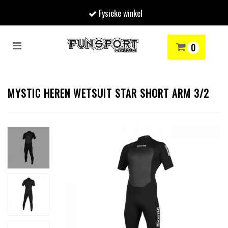
Fysieke winkel
Toggle
0
navigation
RENMODE
SNOWBOARDEN
SKIËN
WINTERSPORTSHOP
Winkelwagen
​MYSTIC HEREN WETSUIT STAR SHORT ARM 3/2
Uw winkelwagen is leeg.
Vul hem met producten.