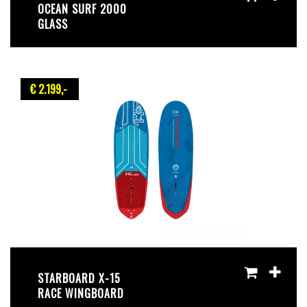
OCEAN SURF 2000
GLASS
€ 2.199
,-
STARBOARD X-15
RACE WINGBOARD