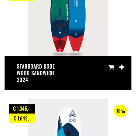
STARBOARD KODE
WOOD SANDWICH
2024
€ 1.345
,-
18%
€ 1.649
,-