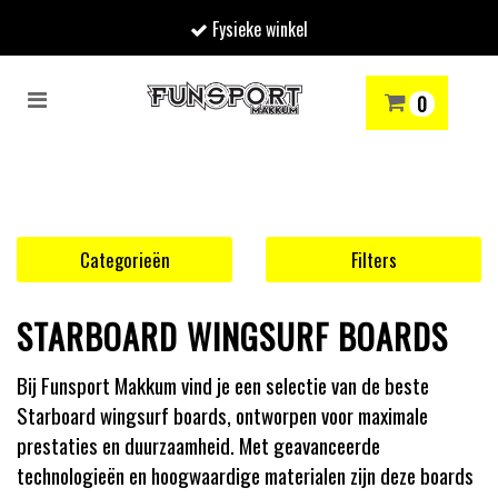
Fysieke winkel
Toggle
0
navigation
RENMODE
SNOWBOARDEN
SKIËN
WINTERSPORTSHOP
Winkelwagen
Uw winkelwagen is leeg.
Categorieën
Filters
Vul hem met producten.
STARBOARD WINGSURF BOARDS
Bij Funsport Makkum vind je een selectie van de beste
Starboard wingsurf boards, ontworpen voor maximale
prestaties en duurzaamheid. Met geavanceerde
technologieën en hoogwaardige materialen zijn deze boards