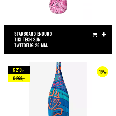
STARBOARD ENDURO
TIKI TECH SUN
TWEEDELIG 26 MM.
€ 219
,-
19%
€ 269
,-