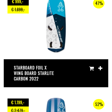
€ 999
,-
47%
€ 1.899
,-
STARBOARD FOIL X
WING BOARD STARLITE
CARBON 2022
€ 1.199
,-
52%
€ 2.479
,-