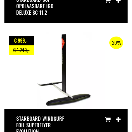
OPBLAASBARE IGO
DELUXE SC 11.2
€ 999
,-
20%
€ 1.249
,-
STARBOARD WINDSURF
FOIL SUPERFLYER
EVOLUTION