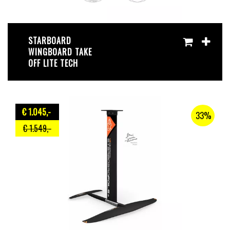
STARBOARD
WINGBOARD TAKE
OFF LITE TECH
€ 1.045
,-
33%
€ 1.549
,-