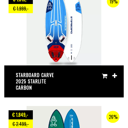
19%
€ 1.999
,-
STARBOARD CARVE
2025 STARLITE
CARBON
€ 1.849
,-
26%
€ 2.499
,-