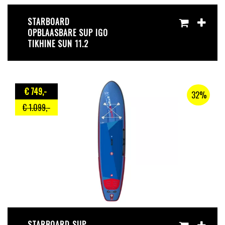
STARBOARD
OPBLAASBARE SUP IGO
TIKHINE SUN 11.2
€ 749
,-
32%
€ 1.099
,-
STARBOARD SUP