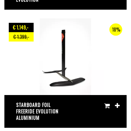
€ 1.149
,-
18%
€ 1.399
,-
STARBOARD FOIL
FREERIDE EVOLUTION
ALUMINIUM