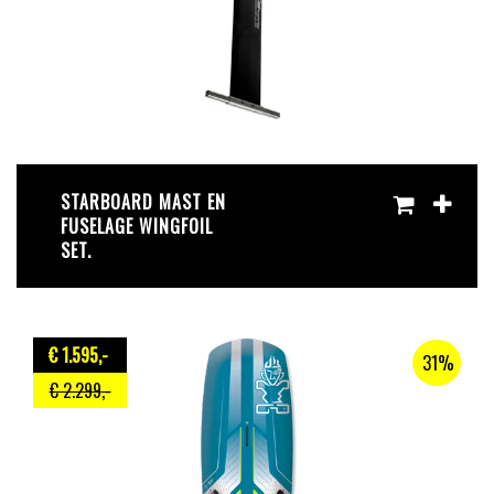
STARBOARD MAST EN
FUSELAGE WINGFOIL
SET.
€ 1.595
,-
31%
€ 2.299
,-