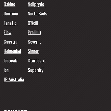
Dakine
Neilpryde
Duotone
North Sails
Fanatic
O'Neill
Flow
Prolimit
Gaastra
Severne
Holmenkol
Sinner
Icepeak
Starboard
Ion
Superdry
JP Australia