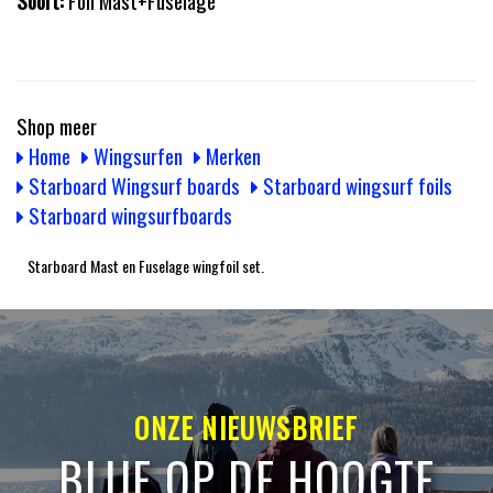
Shop meer
Home
Wingsurfen
Merken
Starboard Wingsurf boards
Starboard wingsurf foils
Starboard wingsurfboards
Starboard Mast en Fuselage wingfoil set.
ONZE NIEUWSBRIEF
BLIJF OP DE HOOGTE