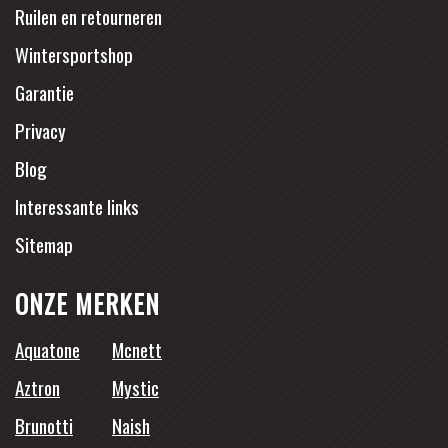
Ruilen en retourneren
Wintersportshop
Garantie
Privacy
Blog
Interessante links
Sitemap
ONZE MERKEN
Aquatone
Mcnett
Aztron
Mystic
Brunotti
Naish