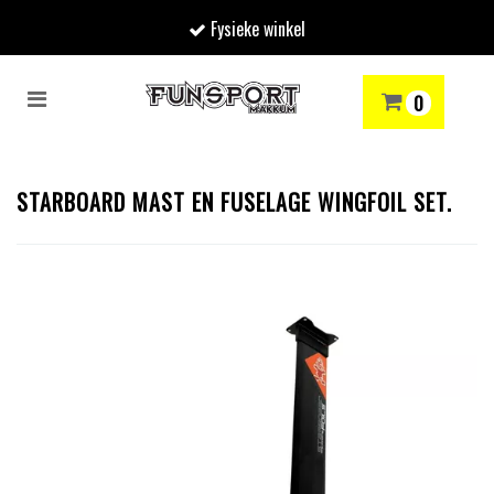
Fysieke winkel
Toggle
0
navigation
RENMODE
SNOWBOARDEN
SKIËN
WINTERSPORTSHOP
Winkelwagen
STARBOARD MAST EN FUSELAGE WINGFOIL SET.
Uw winkelwagen is leeg.
Vul hem met producten.