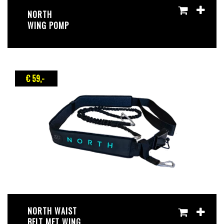
NORTH
WING POMP
€ 59
,-
NORTH WAIST
BELT MET WING