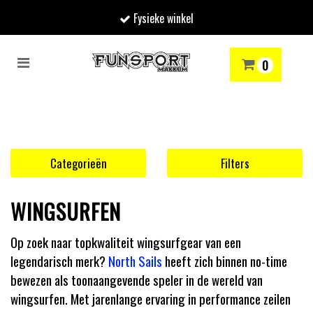
Fysieke winkel
Toggle
0
navigation
RENMODE
SNOWBOARDEN
SKIËN
WINTERSPORTSHOP
Winkelwagen
Uw winkelwagen is leeg.
Categorieën
Filters
Vul hem met producten.
WINGSURFEN
Op zoek naar topkwaliteit wingsurfgear van een
legendarisch merk?
North Sails
heeft zich binnen no-time
bewezen als toonaangevende speler in de wereld van
wingsurfen. Met jarenlange ervaring in performance zeilen