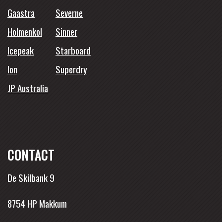
Gaastra
Severne
Holmenkol
Sinner
Icepeak
Starboard
Ion
Superdry
JP Australia
CONTACT
De Skilbank 9
8754 HP Makkum