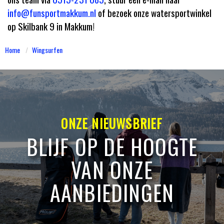
info@funsportmakkum.nl
of bezoek onze watersportwinkel
op Skilbank 9 in Makkum!
Home
Wingsurfen
ONZE NIEUWSBRIEF
BLIJF OP DE HOOGTE
VAN ONZE
AANBIEDINGEN