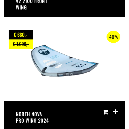
V2 2100 FRONT
WING
€ 660
,-
40%
€ 1.099
,-
NORTH NOVA
PRO WING 2024