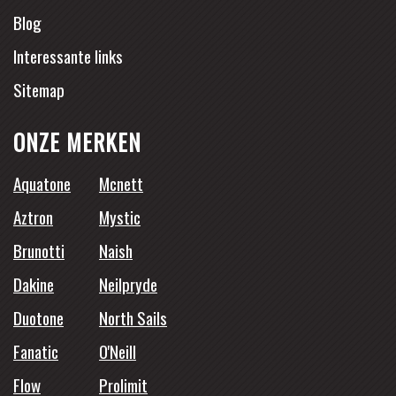
Blog
Interessante links
Sitemap
ONZE MERKEN
Aquatone
Mcnett
Aztron
Mystic
Brunotti
Naish
Dakine
Neilpryde
Duotone
North Sails
Fanatic
O'Neill
Flow
Prolimit