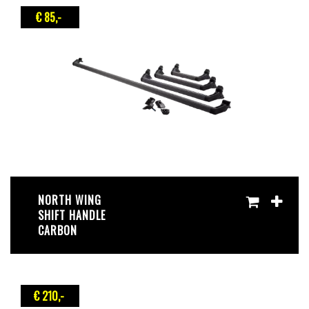
€ 85
,-
NORTH WING
SHIFT HANDLE
CARBON
€ 210
,-