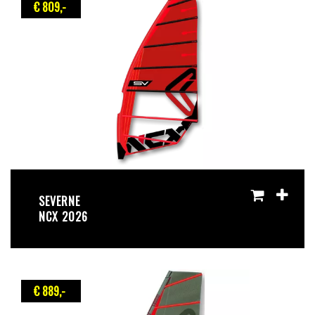
€ 809
,-
SEVERNE
NCX 2026
€ 889
,-