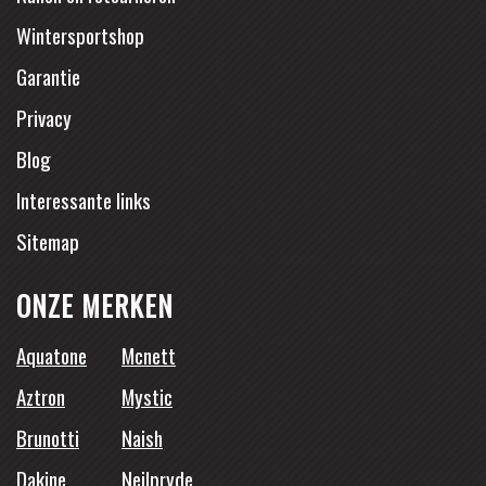
Wintersportshop
Garantie
Privacy
Blog
Interessante links
Sitemap
ONZE MERKEN
Aquatone
Mcnett
Aztron
Mystic
Brunotti
Naish
Dakine
Neilpryde