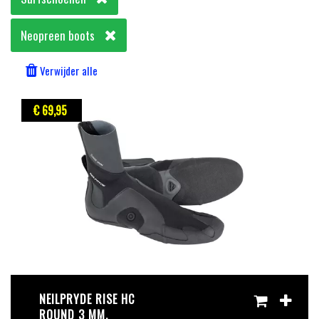
Neopreen boots
Verwijder alle
€ 69
,95
NEILPRYDE RISE HC
ROUND 3 MM.