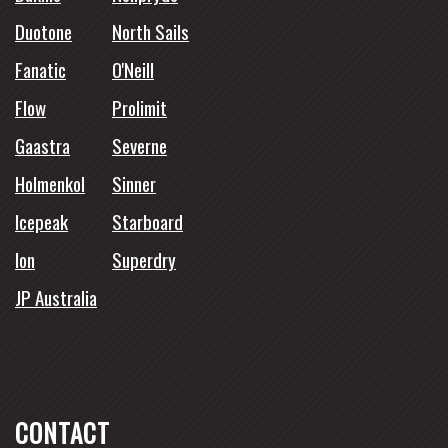
Duotone
North Sails
Fanatic
O'Neill
Flow
Prolimit
Gaastra
Severne
Holmenkol
Sinner
Icepeak
Starboard
Ion
Superdry
JP Australia
CONTACT