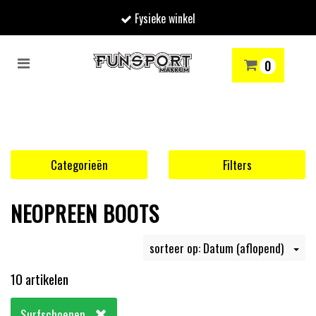
Fysieke winkel
Toggle
0
navigation
RENMODE
SNOWBOARDEN
SKIËN
WINTERSPORTSHOP
Winkelwagen
Uw winkelwagen is leeg.
Categorieën
Filters
Vul hem met producten.
NEOPREEN BOOTS
sorteer op: Datum (aflopend)
10 artikelen
Surfschoenen