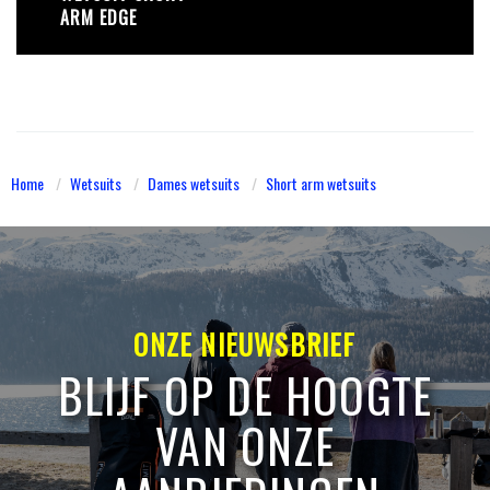
ARM EDGE
Home
Wetsuits
Dames wetsuits
Short arm wetsuits
ONZE NIEUWSBRIEF
BLIJF OP DE HOOGTE
VAN ONZE