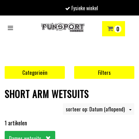
Fysieke winkel
Toggle
0
navigation
RENMODE
SNOWBOARDEN
SKIËN
WINTERSPORTSHOP
Winkelwagen
Uw winkelwagen is leeg.
Categorieën
Filters
Vul hem met producten.
SHORT ARM WETSUITS
sorteer op: Datum (aflopend)
1 artikelen
Dames wetsuits