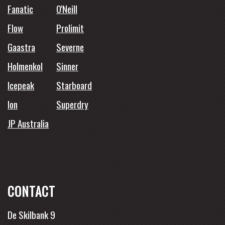
Fanatic
O'Neill
Flow
Prolimit
Gaastra
Severne
Holmenkol
Sinner
Icepeak
Starboard
Ion
Superdry
JP Australia
CONTACT
De Skilbank 9