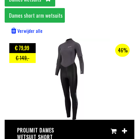
Dames short arm wetsuits
Verwijder alle
€ 79
,99
46%
€ 149
,-
PROLIMIT DAMES
WETSUIT SHORT