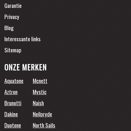
Garantie
Privacy
Blog
Interessante links
Sitemap
ONZE MERKEN
Aquatone
Mcnett
Aztron
Mystic
Brunotti
Naish
Dakine
Neilpryde
Duotone
North Sails