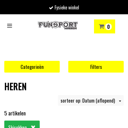
Fysieke winkel
Toggle
0
navigation
RENMODE
SNOWBOARDEN
SKIËN
WINTERSPORTSHOP
Winkelwagen
Uw winkelwagen is leeg.
Categorieën
Filters
Vul hem met producten.
HEREN
sorteer op: Datum (aflopend)
5 artikelen
Skisokken