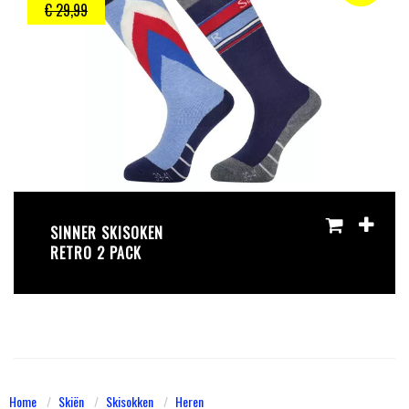
€ 29
,99
SINNER SKISOKEN
RETRO 2 PACK
Home
Skiën
Skisokken
Heren