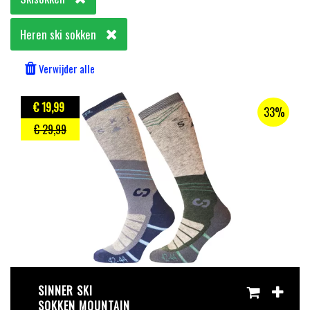
Heren ski sokken
Verwijder alle
€ 19
,99
33%
€ 29
,99
SINNER SKI
SOKKEN MOUNTAIN