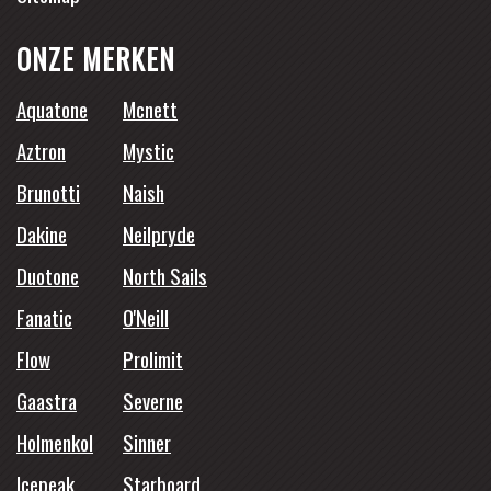
ONZE MERKEN
Aquatone
Mcnett
Aztron
Mystic
Brunotti
Naish
Dakine
Neilpryde
Duotone
North Sails
Fanatic
O'Neill
Flow
Prolimit
Gaastra
Severne
Holmenkol
Sinner
Icepeak
Starboard