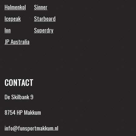
Holmenkol
Sinner
Icepeak
Starboard
Ion
Superdry
JP Australia
CONTACT
De Skilbank 9
8754 HP Makkum
info@funsportmakkum.nl