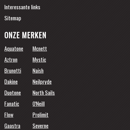
Interessante links
Sitemap
ONZE MERKEN
Aquatone
Mcnett
Aztron
Mystic
Brunotti
Naish
Dakine
Neilpryde
Duotone
North Sails
Fanatic
O'Neill
Flow
Prolimit
Gaastra
Severne