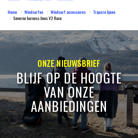
Home
Windsurfen
Windsurf accessoires
Trapeze lijnen
Severne harness lines V2 Race
ONZE NIEUWSBRIEF
BLIJF OP DE HOOGTE
VAN ONZE
AANBIEDINGEN