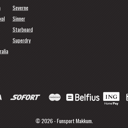
a
Severne
kol
Sinner
Starboard
Superdry
ralia
© 2026 - Funsport Makkum.