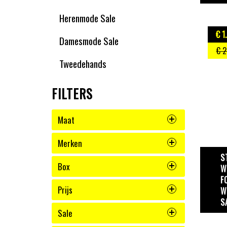
Herenmode Sale
€ 1
Damesmode Sale
€ 2
Tweedehands
FILTERS
Maat
Merken
S
Box
W
F
Prijs
W
S
Sale