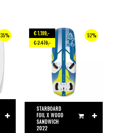
€ 1.199
,-
35%
52%
€ 2.479
,-
STARBOARD
FOIL X WOOD
SANDWICH
2022