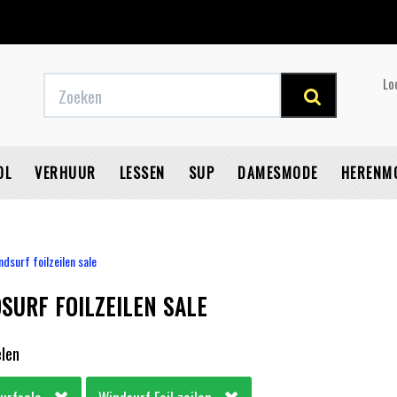
Fysieke winkel
Lo
OL
VERHUUR
LESSEN
SUP
DAMESMODE
HERENM
ndsurf foilzeilen sale
SURF FOILZEILEN SALE
V
elen