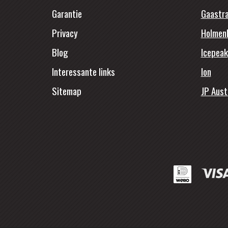
Garantie
Gaastr
Privacy
Holmen
Blog
Icepeak
Interessante links
Ion
Sitemap
JP Aust