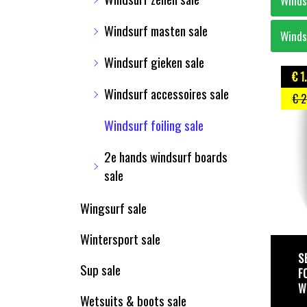
Winds
Windsurf masten sale
Winds
Windsurf gieken sale
€ 1
Windsurf accessoires sale
€ 2
Windsurf foiling sale
2e hands windsurf boards
sale
Wingsurf sale
Wintersport sale
S
Sup sale
F
W
Wetsuits & boots sale