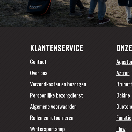
KLANTENSERVICE
ONZE
Contact
Aquato
Over ons
Aztron
Verzendkosten en bezorgen
Brunott
Persoonlijke bezorgdienst
Dakine
Algemene voorwaarden
Duoton
Ruilen en retourneren
Fanatic
Wintersportshop
Flow