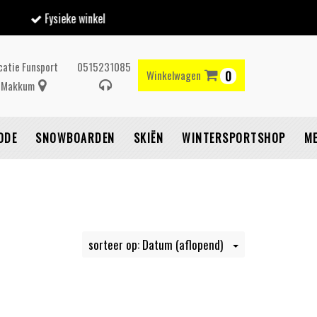
catie Funsport
0515231085
Winkelwagen
0
Makkum
Winkelwagen
ODE
SNOWBOARDEN
SKIËN
WINTERSPORTSHOP
M
Uw winkelwagen is
leeg.
sorteer op: Datum (aflopend)
ul hem met producten.