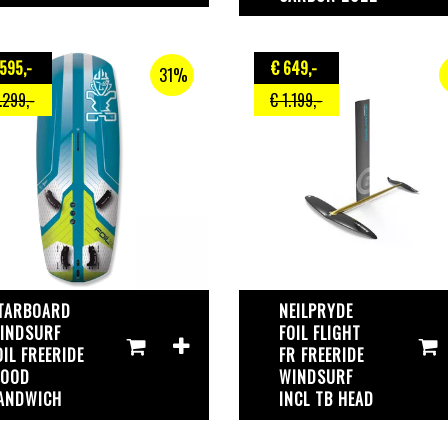
.595
,-
€ 649
,-
31%
.299
,-
€ 1.199
,-
TARBOARD
NEILPRYDE
INDSURF
FOIL FLIGHT
OIL FREERIDE
FR FREERIDE
OOD
WINDSURF
ANDWICH
INCL TB HEAD