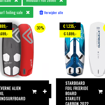
urfsale
Windsurf Foil zeilen
urf foiling sale
Verwijder alle
.889
,-
€ 1.235
,-
30%
.699
,-
€ 1.899
,-
STARBOARD
EVERNE ALIEN
FOIL FREERIDE
OIL
BOARD
INDSURFBOARD
STARLITE
CARBON 2022