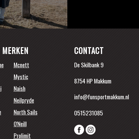
 MERKEN
CONTACT
ne
Mcnett
De Skilbank 9
Mystic
8754 HP Makkum
i
Naish
info@funsportmakkum.nl
Neilpryde
e
North Sails
0515231085
O'Neill
Prolimit