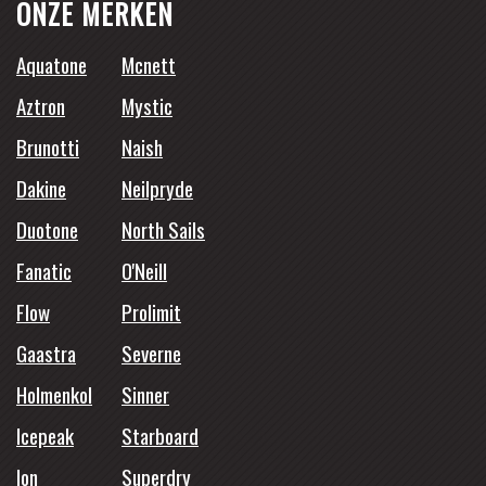
ONZE MERKEN
Aquatone
Mcnett
Aztron
Mystic
Brunotti
Naish
Dakine
Neilpryde
Duotone
North Sails
Fanatic
O'Neill
Flow
Prolimit
Gaastra
Severne
Holmenkol
Sinner
Icepeak
Starboard
Ion
Superdry