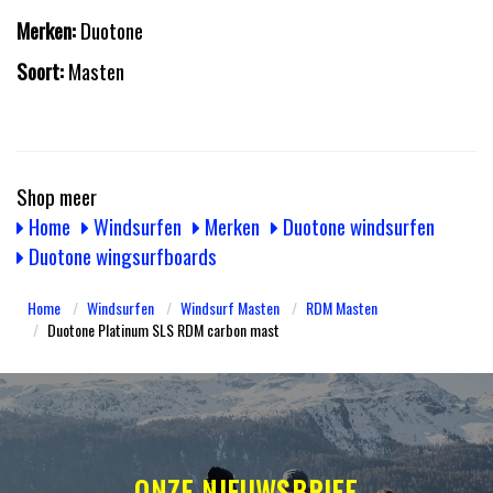
Merken:
Duotone
Soort:
Masten
Shop meer
Home
Windsurfen
Merken
Duotone windsurfen
Duotone wingsurfboards
Home
Windsurfen
Windsurf Masten
RDM Masten
Duotone Platinum SLS RDM carbon mast
ONZE NIEUWSBRIEF