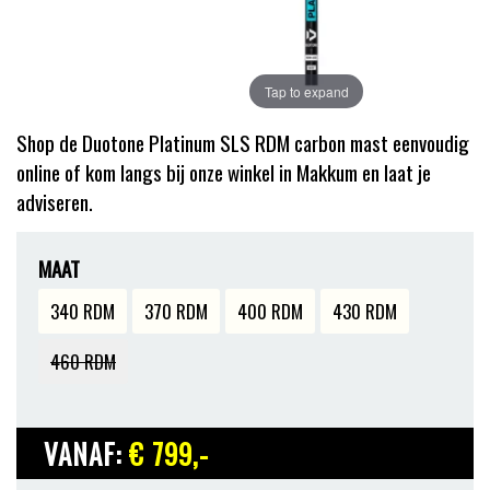
Tap to expand
Shop de Duotone Platinum SLS RDM carbon mast eenvoudig
online of kom langs bij onze winkel in Makkum en laat je
adviseren.
MAAT
340 RDM
370 RDM
400 RDM
430 RDM
460 RDM
VANAF:
€ 799
,-