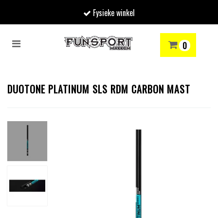
Fysieke winkel
Toggle
0
navigation
RENMODE
SNOWBOARDEN
SKIËN
WINTERSPORTSHOP
Winkelwagen
DUOTONE PLATINUM SLS RDM CARBON MAST
Uw winkelwagen is leeg.
Vul hem met producten.