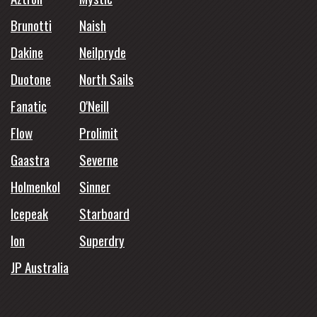
Brunotti
Naish
Dakine
Neilpryde
Duotone
North Sails
Fanatic
O'Neill
Flow
Prolimit
Gaastra
Severne
Holmenkol
Sinner
Icepeak
Starboard
Ion
Superdry
JP Australia