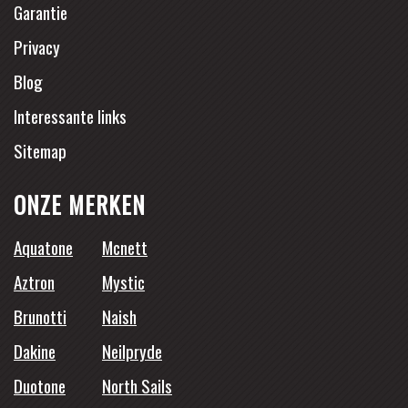
Garantie
Privacy
Blog
Interessante links
Sitemap
ONZE MERKEN
Aquatone
Mcnett
Aztron
Mystic
Brunotti
Naish
Dakine
Neilpryde
Duotone
North Sails