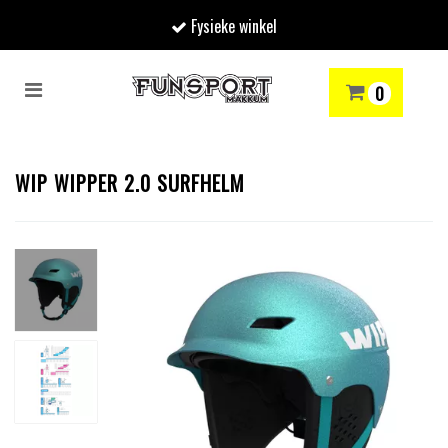
Fysieke winkel
Toggle
0
navigation
RENMODE
SNOWBOARDEN
SKIËN
WINTERSPORTSHOP
Winkelwagen
WIP WIPPER 2.0 SURFHELM
Uw winkelwagen is leeg.
Vul hem met producten.