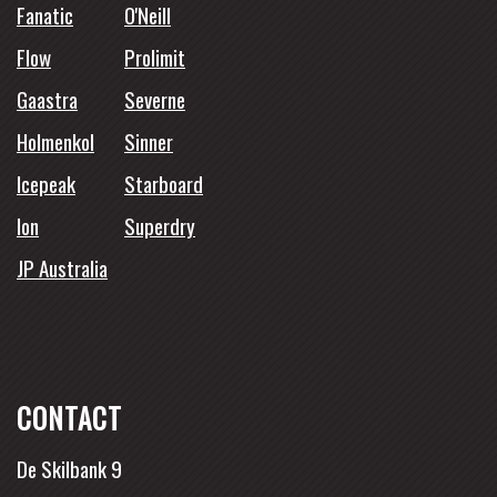
Fanatic
O'Neill
Flow
Prolimit
Gaastra
Severne
Holmenkol
Sinner
Icepeak
Starboard
Ion
Superdry
JP Australia
CONTACT
De Skilbank 9