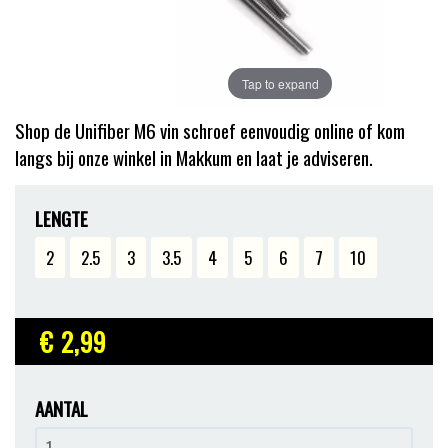
Tap to expand
Shop de Unifiber M6 vin schroef eenvoudig online of kom
langs bij onze winkel in Makkum en laat je adviseren.
LENGTE
2
2.5
3
3.5
4
5
6
7
10
€ 2
,99
AANTAL