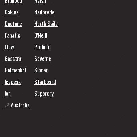
Dakine
Neilpryde
Duotone
North Sails
Fanatic
O'Neill
Flow
Prolimit
Gaastra
Severne
Holmenkol
Sinner
Icepeak
Starboard
Ion
Superdry
JP Australia