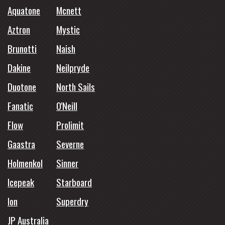
Aquatone
Mcnett
Aztron
Mystic
Brunotti
Naish
Dakine
Neilpryde
Duotone
North Sails
Fanatic
O'Neill
Flow
Prolimit
Gaastra
Severne
Holmenkol
Sinner
Icepeak
Starboard
Ion
Superdry
JP Australia