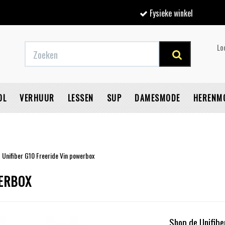
Fysieke winkel
Lo
OL
VERHUUR
LESSEN
SUP
DAMESMODE
HERENM
Unifiber G10 Freeride Vin powerbox
V
WERBOX
Shop de Unifibe