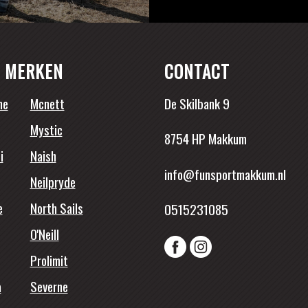
 MERKEN
CONTACT
ne
Mcnett
De Skilbank 9
Mystic
8754 HP Makkum
i
Naish
info@funsportmakkum.nl
Neilpryde
e
North Sails
0515231085
O'Neill
Prolimit
a
Severne