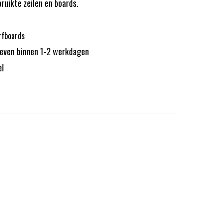
bruikte zeilen en boards.
rfboards
reven binnen 1-2 werkdagen
el