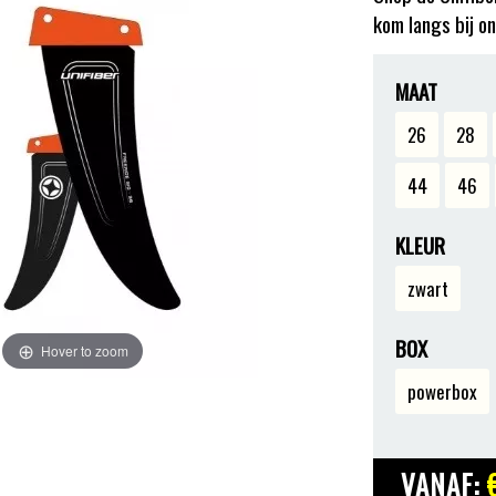
kom langs bij on
MAAT
26
28
44
46
KLEUR
zwart
BOX
Hover to zoom
powerbox
VANAF: