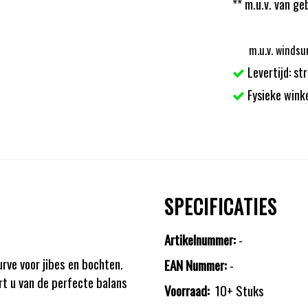
** m.u.v. van ge
m.u.v. windsu
Levertijd: st
Fysieke wink
SPECIFICATIES
Artikelnummer:
-
urve voor jibes en bochten.
EAN Nummer:
-
rt u van de perfecte balans
Voorraad:
10+ Stuks