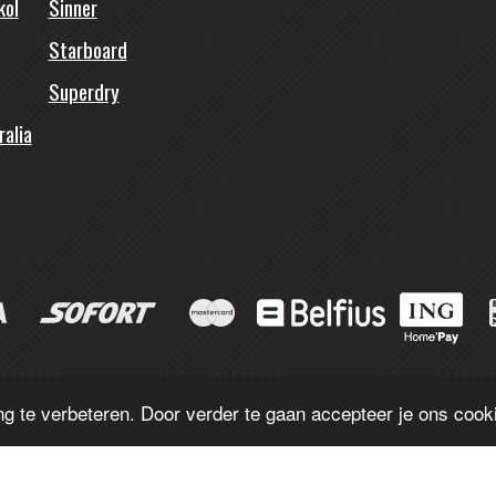
kol
Sinner
Starboard
Superdry
ralia
© 2026 - Funsport Makkum.
g te verbeteren. Door verder te gaan accepteer je ons cooki