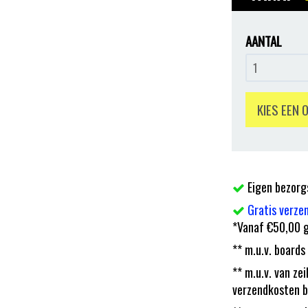
AANTAL
KIES EEN 
Eigen bezorg
Gratis verze
*Vanaf €50,00 g
** m.u.v. boards
** m.u.v. van z
verzendkosten b