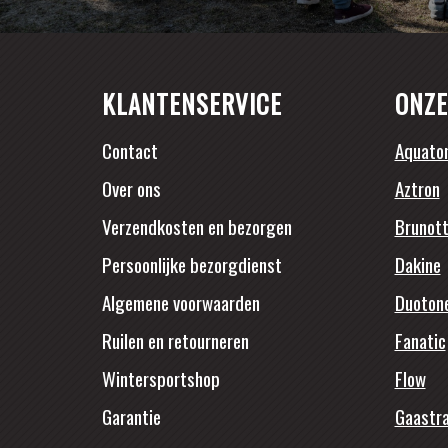
KLANTENSERVICE
ONZE
Contact
Aquato
Over ons
Aztron
Verzendkosten en bezorgen
Brunott
Persoonlijke bezorgdienst
Dakine
Algemene voorwaarden
Duoton
Ruilen en retourneren
Fanatic
Wintersportshop
Flow
Garantie
Gaastr