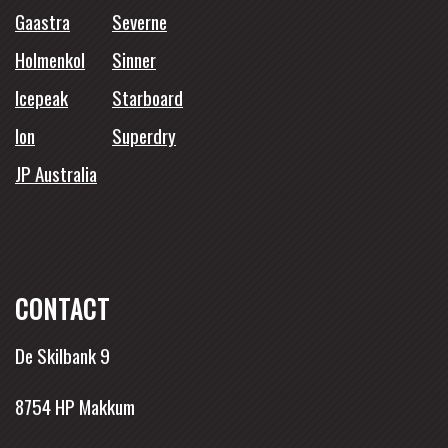
Gaastra
Severne
Holmenkol
Sinner
Icepeak
Starboard
Ion
Superdry
JP Australia
CONTACT
De Skilbank 9
8754 HP Makkum