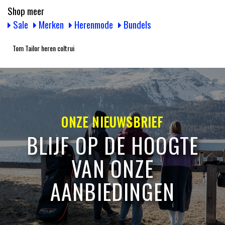
Shop meer
Sale
Merken
Herenmode
Bundels
Tom Tailor heren coltrui
ONZE NIEUWSBRIEF
BLIJF OP DE HOOGTE
VAN ONZE
AANBIEDINGEN