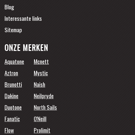
Blog
Interessante links
Sitemap
ONZE MERKEN
Aquatone
Mcnett
Aztron
Mystic
Brunotti
Naish
Dakine
Neilpryde
Duotone
North Sails
Fanatic
O'Neill
Flow
Prolimit