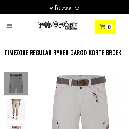
Fysieke winkel
Toggle
0
navigation
RENMODE
SNOWBOARDEN
SKIËN
WINTERSPORTSHOP
Winkelwagen
TIMEZONE REGULAR RYKER GARGO KORTE BROEK
Uw winkelwagen is leeg.
Vul hem met producten.