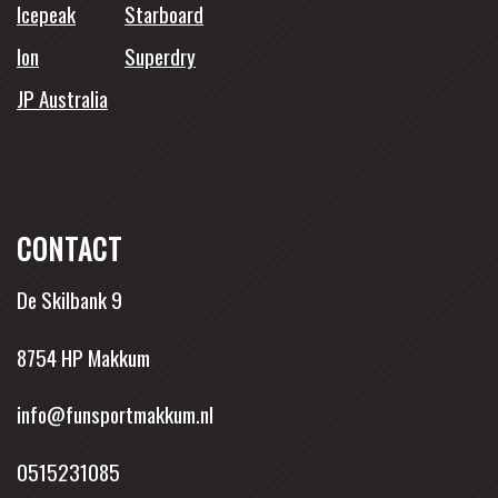
Icepeak
Starboard
Ion
Superdry
JP Australia
CONTACT
De Skilbank 9
8754 HP Makkum
info@funsportmakkum.nl
0515231085