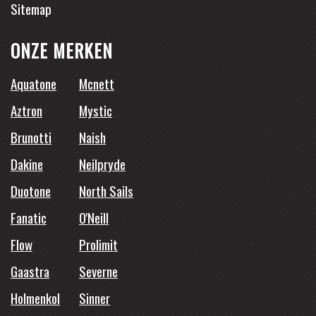
Sitemap
ONZE MERKEN
Aquatone
Mcnett
Aztron
Mystic
Brunotti
Naish
Dakine
Neilpryde
Duotone
North Sails
Fanatic
O'Neill
Flow
Prolimit
Gaastra
Severne
Holmenkol
Sinner