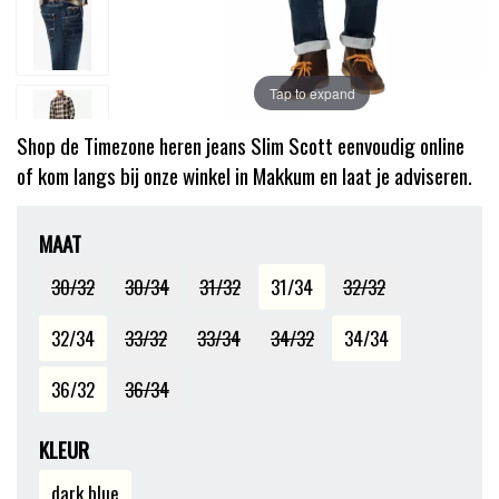
Tap to expand
Shop de Timezone heren jeans Slim Scott eenvoudig online
of kom langs bij onze winkel in Makkum en laat je adviseren.
MAAT
30/32
30/34
31/32
31/34
32/32
32/34
33/32
33/34
34/32
34/34
36/32
36/34
KLEUR
dark blue