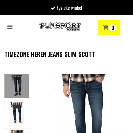
Fysieke winkel
Toggle
0
navigation
RENMODE
SNOWBOARDEN
SKIËN
WINTERSPORTSHOP
Winkelwagen
TIMEZONE HEREN JEANS SLIM SCOTT
Uw winkelwagen is leeg.
Vul hem met producten.