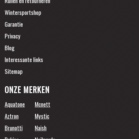
Ruilen en retourneren
Wintersportshop
Garantie
Privacy
Blog
Interessante links
Sitemap
ONZE MERKEN
Aquatone
Mcnett
Aztron
Mystic
Brunotti
Naish