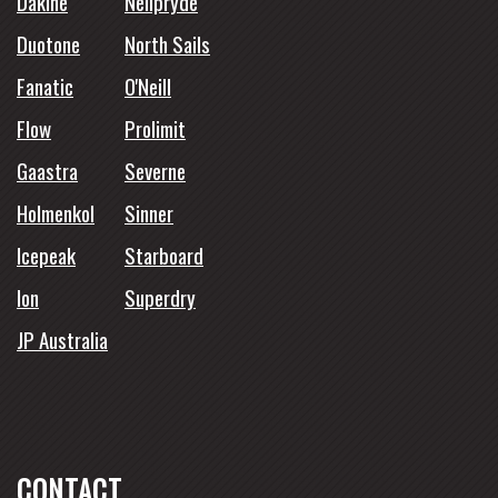
Dakine
Neilpryde
Duotone
North Sails
Fanatic
O'Neill
Flow
Prolimit
Gaastra
Severne
Holmenkol
Sinner
Icepeak
Starboard
Ion
Superdry
JP Australia
CONTACT