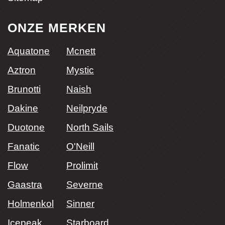
ONZE MERKEN
Aquatone
Mcnett
Aztron
Mystic
Brunotti
Naish
Dakine
Neilpryde
Duotone
North Sails
Fanatic
O'Neill
Flow
Prolimit
Gaastra
Severne
Holmenkol
Sinner
Icepeak
Starboard