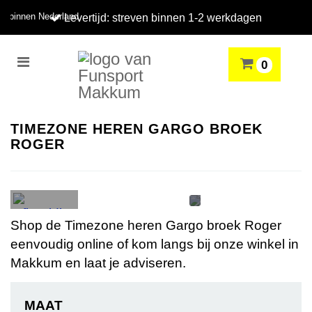
n binnen Nederland.
Levertijd: streven binnen 1-2 werkdagen
ds
meer worden verzendkosten berekend.
len en boards.
Toggle
0
navigation
HERENMODE
SNOWBOARDEN
SKIËN
WINT
Winkelwagen
TIMEZONE HEREN GARGO BROEK
ROGER
Uw winkelwagen is leeg.
Vul hem met producten.
Shop de Timezone heren Gargo broek Roger
eenvoudig online of kom langs bij onze winkel in
Makkum en laat je adviseren.
MAAT