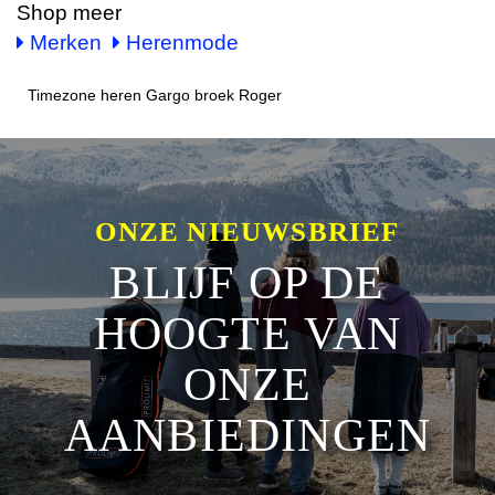
Shop meer
Merken
Herenmode
Timezone heren Gargo broek Roger
ONZE NIEUWSBRIEF
BLIJF OP DE
HOOGTE VAN
ONZE
AANBIEDINGEN