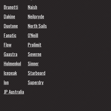
Brunotti
Naish
Dakine
Neilpryde
Duotone
North Sails
Fanatic
O'Neill
Flow
Prolimit
Gaastra
Severne
Holmenkol
Sinner
Icepeak
Starboard
Ion
Superdry
JP Australia