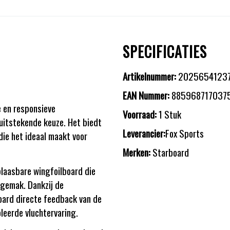
SPECIFICATIES
Artikelnummer:
2025654123
EAN Nummer:
885968717037
e en responsieve
Voorraad:
1 Stuk
 uitstekende keuze. Het biedt
Leverancier:
Fox Sports
ie het ideaal maakt voor
Merken:
Starboard
blaasbare wingfoilboard die
sgemak. Dankzij de
oard directe feedback van de
oleerde vluchtervaring.