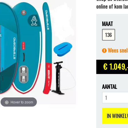
online of kom la
MAAT
136
Wees snel:
€ 1.049
,
AANTAL
Hover to zoom
IN WINKE