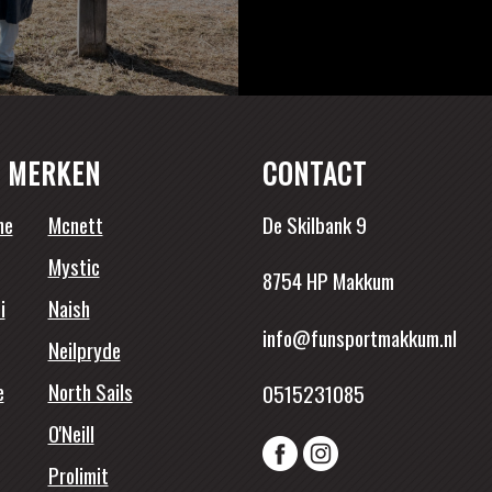
 MERKEN
CONTACT
ne
Mcnett
De Skilbank 9
Mystic
8754 HP Makkum
i
Naish
info@funsportmakkum.nl
Neilpryde
e
North Sails
0515231085
O'Neill
Prolimit