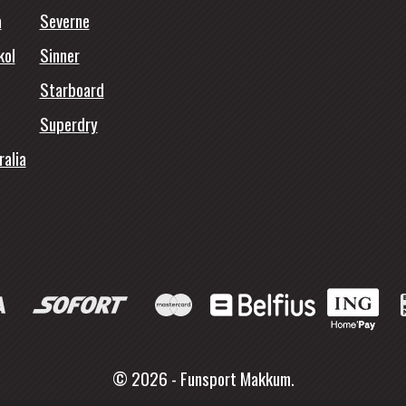
a
Severne
kol
Sinner
Starboard
Superdry
ralia
© 2026 - Funsport Makkum.