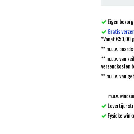
Eigen bezorg
Gratis verze
*Vanaf €50,00 g
** m.u.v. boards
** m.u.v. van z
verzendkosten b
** m.u.v. van ge
m.u.v. windsu
Levertijd: st
Fysieke wink