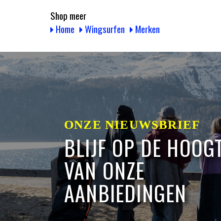
Shop meer
Home
Wingsurfen
Merken
ONZE NIEUWSBRIEF
BLIJF OP DE HOOG
VAN ONZE
AANBIEDINGEN