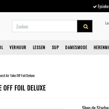
Fysieke winkel
Lo
OL
VERHUUR
LESSEN
SUP
DAMESMODE
HERENM
rd Air Take Off Foil Deluxe
V
 OFF FOIL DELUXE
Shop de Starboa