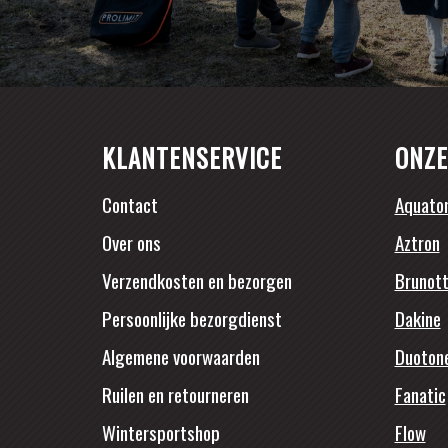
KLANTENSERVICE
ONZE
Contact
Aquato
Over ons
Aztron
Verzendkosten en bezorgen
Brunott
Persoonlijke bezorgdienst
Dakine
Algemene voorwaarden
Duoton
Ruilen en retourneren
Fanatic
Wintersportshop
Flow