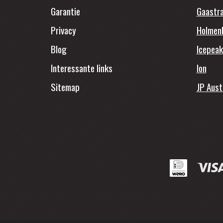
Garantie
Gaastr
Privacy
Holmen
Blog
Icepeak
Interessante links
Ion
Sitemap
JP Aust