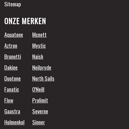
Sitemap
ONZE MERKEN
Aquatone
Mcnett
Aztron
Mystic
Brunotti
Naish
Dakine
Neilpryde
Duotone
North Sails
Fanatic
O'Neill
Flow
Prolimit
Gaastra
Severne
Holmenkol
Sinner