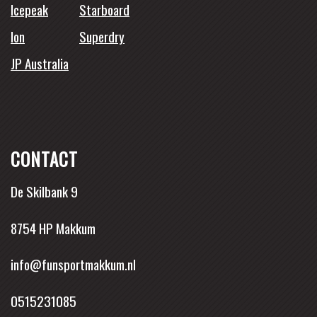
Icepeak
Starboard
Ion
Superdry
JP Australia
CONTACT
De Skilbank 9
8754 HP Makkum
info@funsportmakkum.nl
0515231085