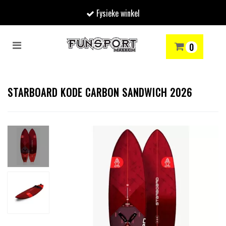
Fysieke winkel
Toggle
0
navigation
RENMODE
SNOWBOARDEN
SKIËN
WINTERSPORTSHOP
Winkelwagen
STARBOARD KODE CARBON SANDWICH 2026
Uw winkelwagen is leeg.
Vul hem met producten.