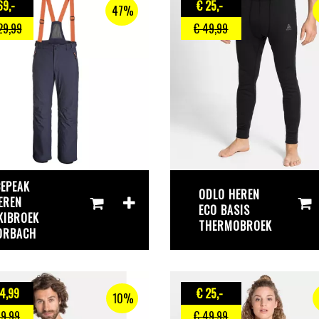
69
,-
€ 25
,-
47%
29
,99
€ 49
,99
CEPEAK
ODLO HEREN
EREN
ECO BASIS
KIBROEK
THERMOBROEK
ORBACH
4
,99
€ 25
,-
10%
49
,99
€ 49
,99