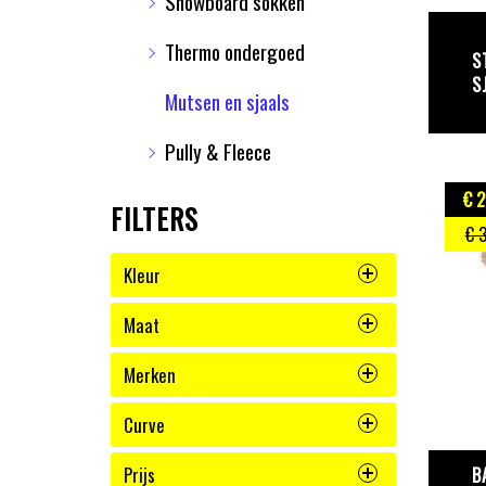
Snowboard sokken
Thermo ondergoed
S
S
Mutsen en sjaals
Pully & Fleece
€ 2
FILTERS
€ 
Kleur
Maat
Merken
Curve
Prijs
B