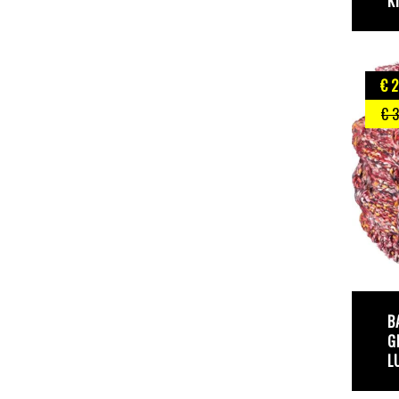
K
€ 2
€ 
B
G
L