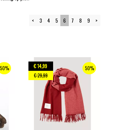
<
3
4
5
6
7
8
9
>
€ 14
,99
50%
50%
€ 29
,99