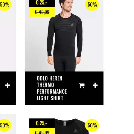
€ 25
,-
50%
50%
€ 49
,99
ODLO HEREN
THERMO
PERFORMANCE
LIGHT SHIRT
€ 25
,-
50%
50%
€ 49
,99