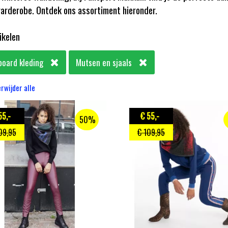
arderobe. Ontdek ons assortiment hieronder.
tikelen
oard kleding
Mutsen en sjaals
rwijder alle
55
,-
€ 55
,-
50%
09
,95
€ 109
,95