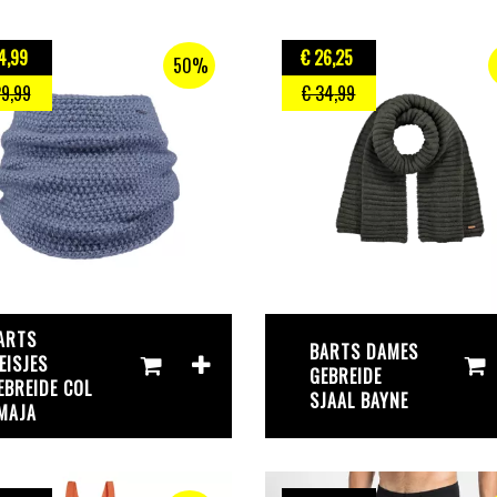
4
,99
€ 26
,25
50%
29
,99
€ 34
,99
ARTS
BARTS DAMES
EISJES
GEBREIDE
EBREIDE COL
SJAAL BAYNE
MAJA