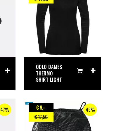
ODLO DAMES
THERMO
SHIRT LIGHT
€ 9
,-
47%
49%
€ 17
,50