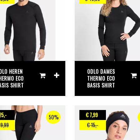
DLO HEREN
ODLO DAMES
HERMO ECO
THERMO ECO
ASIS SHIRT
BASIS SHIRT
25
,-
€ 7
,99
50%
49
,99
€ 15
,-