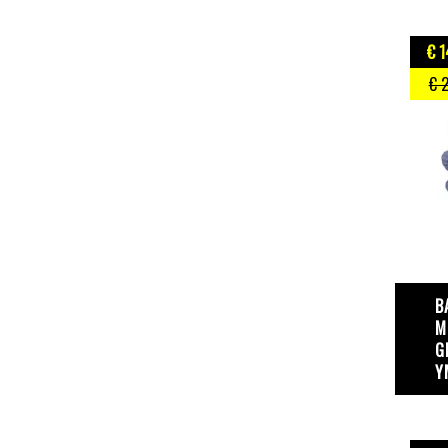
€ 1
€ 
B
M
G
Y