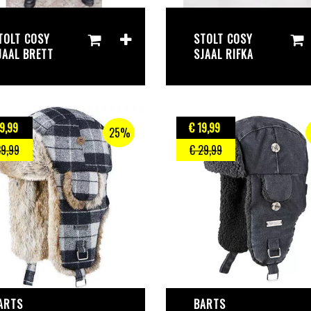
TOLT COSY
STOLT COSY
JAAL BRETT
SJAAL RIFKA
9
,99
€ 19
,99
25%
39
,99
€ 29
,99
ARTS
BARTS