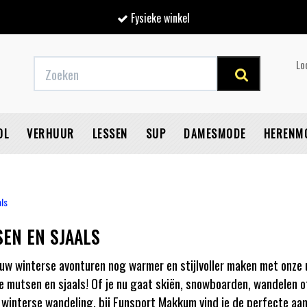
Fysieke winkel
Lo
OL
VERHUUR
LESSEN
SUP
DAMESMODE
HERENM
als
EN EN SJAALS
V
uw winterse avonturen nog warmer en stijlvoller maken met onze 
ie mutsen en sjaals! Of je nu gaat skiën, snowboarden, wandelen 
 winterse wandeling, bij Funsport Makkum vind je de perfecte aan