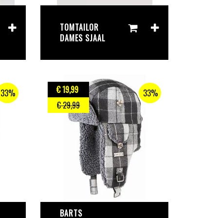
TOMTAILOR
DAMES SJAAL
€ 19
,99
33%
33%
€ 29
,99
BARTS