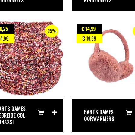
INDERMUTS
KINDERMUTS
6
,25
€ 14
,99
25%
34
,99
€ 19
,99
ARTS DAMES
BARTS DAMES
EBREIDE COL
OORWARMERS
UNASSI