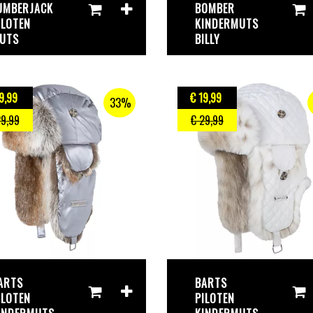
UMBERJACK
BOMBER
ILOTEN
KINDERMUTS
UTS
BILLY
9
,99
€ 19
,99
33%
29
,99
€ 29
,99
ARTS
BARTS
ILOTEN
PILOTEN