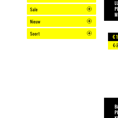
L
P
Sale
M
Nieuw
Soort
€ 1
€ 
B
P