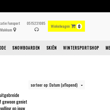
catie Funsport
0515231085
Winkelwagen
0
Makkum
Winkelwagen
ODE
SNOWBOARDEN
SKIËN
WINTERSPORTSHOP
M
Uw winkelwagen is
leeg.
sorteer op: Datum (aflopend)
ul hem met producten.
uitgebreide
of gewoon geniet
vulling op jouw