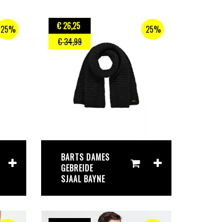
€ 26
,25
25%
25%
€ 34
,99
BARTS DAMES
GEBREIDE
SJAAL BAYNE