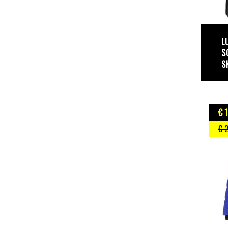
L
S
S
€ 
€ 