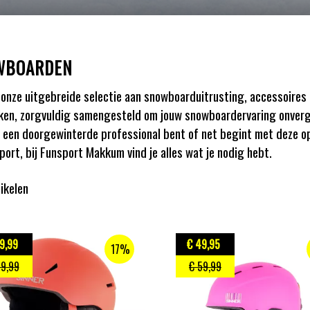
WBOARDEN
onze uitgebreide selectie aan snowboarduitrusting, accessoires 
en, zorgvuldig samengesteld om jouw snowboardervaring onverge
u een doorgewinterde professional bent of net begint met deze 
port, bij Funsport Makkum vind je alles wat je nodig hebt.
tikelen
9
,99
€ 49
,95
17%
59
,99
€ 59
,99