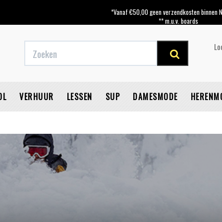
*Vanaf €50,00 geen verzendkosten binnen N
** m.u.v. boards
g vanaf €50,-* binnen NL
** m.u.v. van zeilen nieuw met 50% korting of meer worden
** m.u.v. van gebruikte zeilen en boar
Lo
OL
VERHUUR
LESSEN
SUP
DAMESMODE
HERENM
V