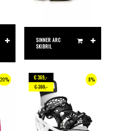
SINNER ARC
SKIBRIL
€ 369
,-
20%
8%
€ 399
,-