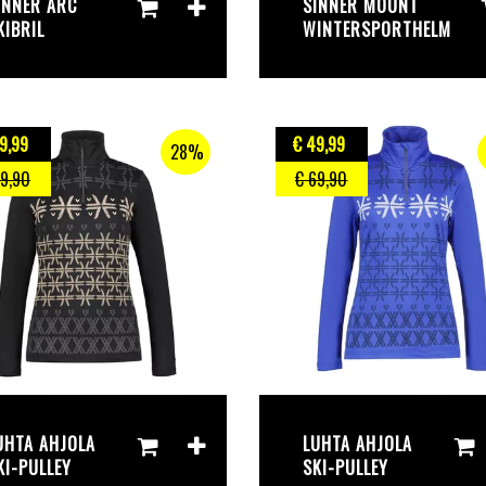
INNER ARC
SINNER MOUNT
KIBRIL
WINTERSPORTHELM
9
,99
€ 49
,99
28%
69
,90
€ 69
,90
UHTA AHJOLA
LUHTA AHJOLA
KI-PULLEY
SKI-PULLEY