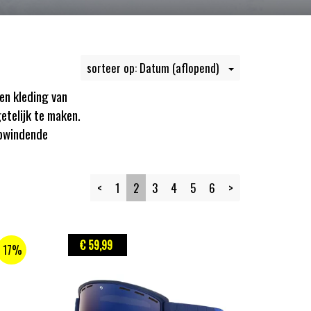
sorteer op: Datum (aflopend)
en kleding van
telijk te maken.
opwindende
<
1
2
3
4
5
6
>
€ 59
,99
17%