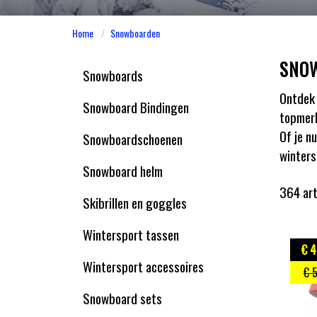
Home
Snowboarden
SNO
Snowboards
Ontdek 
Snowboard Bindingen
topmerk
Of je n
Snowboardschoenen
winters
Snowboard helm
364 ar
Skibrillen en goggles
Wintersport tassen
€ 4
Wintersport accessoires
€ 
Snowboard sets