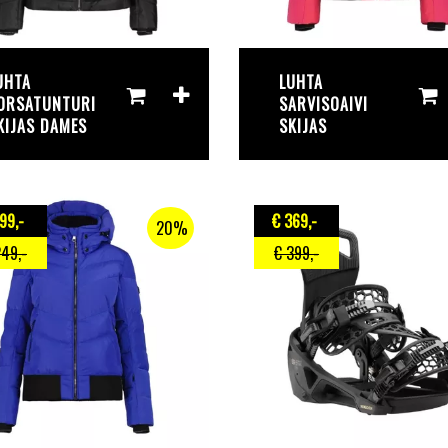
UHTA
LUHTA
ORSATUNTURI
SARVISOAIVI
KIJAS DAMES
SKIJAS
199
,-
€ 369
,-
20%
249
,-
€ 399
,-