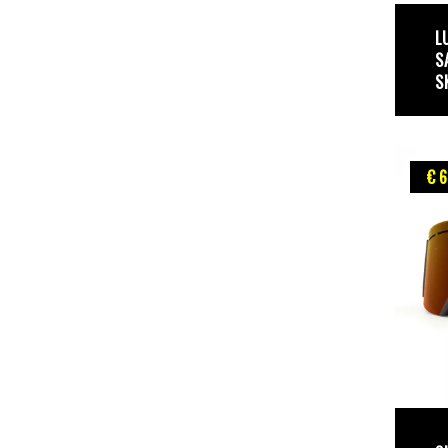
L
S
S
€ 6