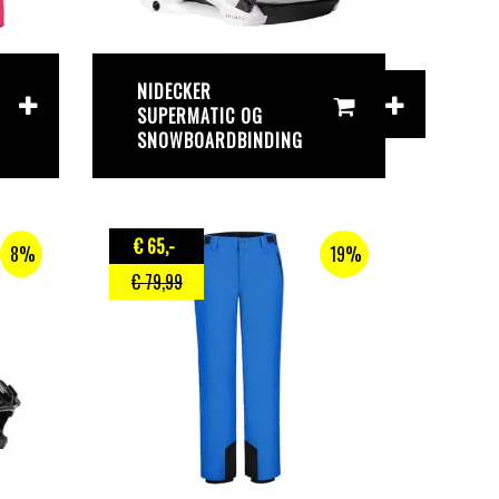
NIDECKER
SUPERMATIC OG
SNOWBOARDBINDING
€ 65
,-
8%
19%
€ 79
,99