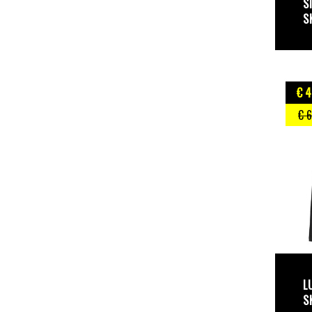
S
S
€ 4
€ 
L
S