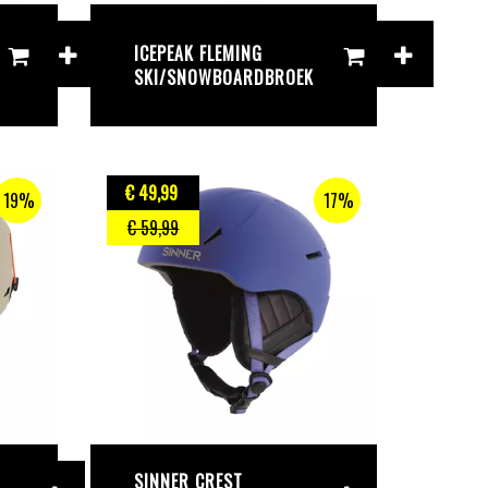
ICEPEAK FLEMING
SKI/SNOWBOARDBROEK
€ 49
,99
19%
17%
€ 59
,99
SINNER CREST