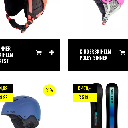
INNER
KINDERSKIHELM
KIHELM
POLEY SINNER
REST
4
,99
€ 479
,-
31%
79
,99
€ 519
,-