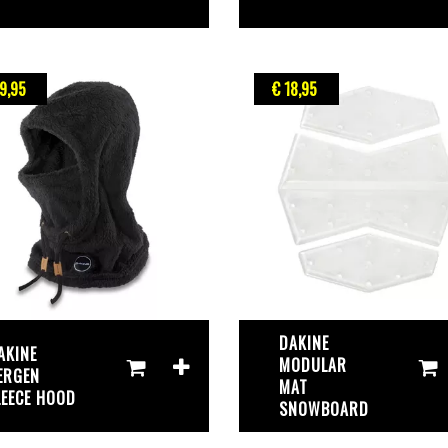
9
,95
€ 18
,95
DAKINE
AKINE
MODULAR
ERGEN
MAT
LEECE HOOD
SNOWBOARD