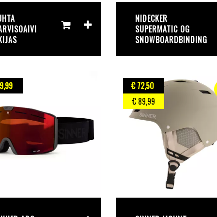
UHTA
NIDECKER
ARVISOAIVI
SUPERMATIC OG
KIJAS
SNOWBOARDBINDING
9
,99
€ 72
,50
€ 89
,99