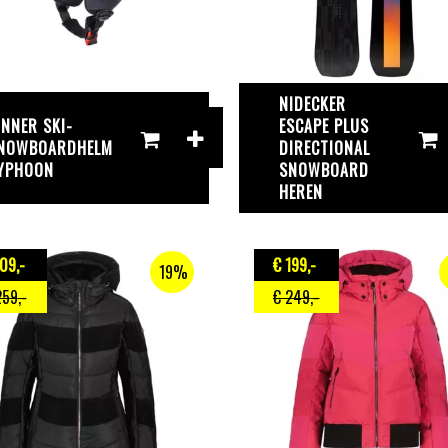
NIDECKER
INNER SKI-
ESCAPE PLUS
NOWBOARDHELM
DIRECTIONAL
YPHOON
SNOWBOARD
HEREN
209
,-
€ 199
,-
19%
259
,-
€ 249
,-