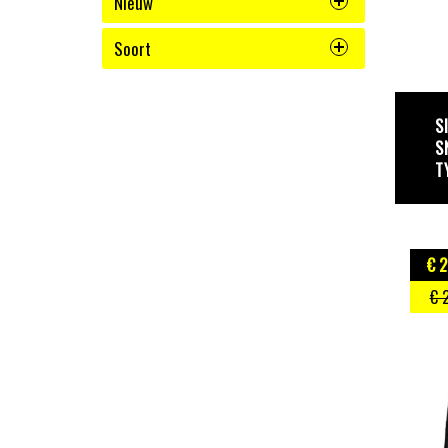
Nieuw
Soort
S
S
T
€ 
€ 