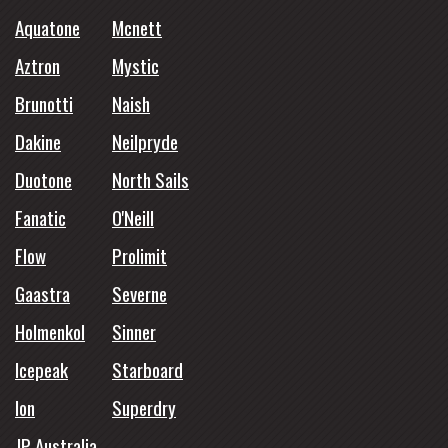
Aquatone
Mcnett
Aztron
Mystic
Brunotti
Naish
Dakine
Neilpryde
Duotone
North Sails
Fanatic
O'Neill
Flow
Prolimit
Gaastra
Severne
Holmenkol
Sinner
Icepeak
Starboard
Ion
Superdry
JP Australia