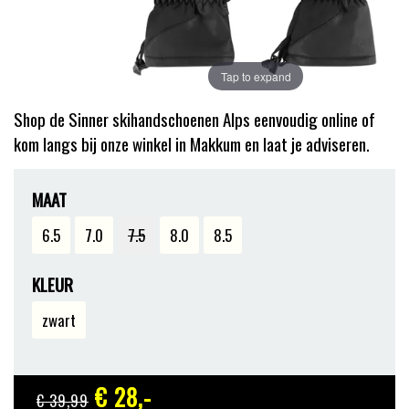
Tap to expand
Shop de Sinner skihandschoenen Alps eenvoudig online of
kom langs bij onze winkel in Makkum en laat je adviseren.
MAAT
6.5
7.0
7.5
8.0
8.5
KLEUR
zwart
€ 28
,-
€ 39
,99