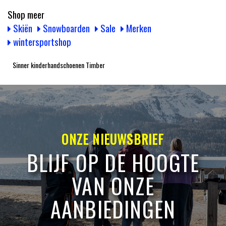
Shop meer
Skiën
Snowboarden
Sale
Merken
wintersportshop
Sinner kinderhandschoenen Timber
ONZE NIEUWSBRIEF
BLIJF OP DE HOOGTE
VAN ONZE
AANBIEDINGEN