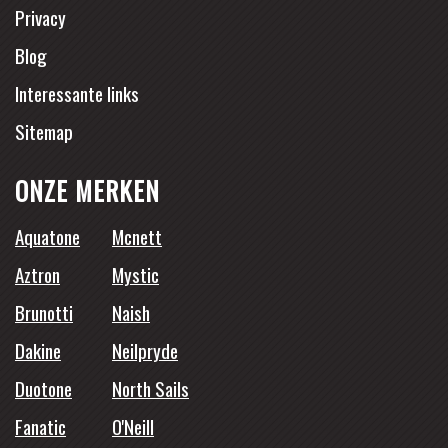
Privacy
Blog
Interessante links
Sitemap
ONZE MERKEN
Aquatone
Mcnett
Aztron
Mystic
Brunotti
Naish
Dakine
Neilpryde
Duotone
North Sails
Fanatic
O'Neill