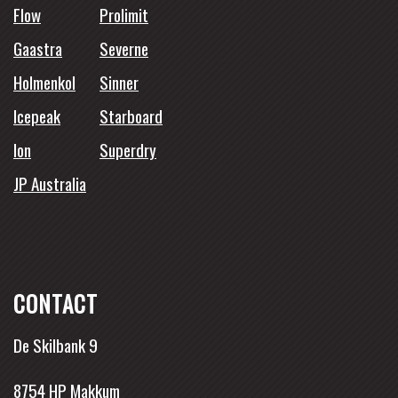
Flow
Prolimit
Gaastra
Severne
Holmenkol
Sinner
Icepeak
Starboard
Ion
Superdry
JP Australia
CONTACT
De Skilbank 9
8754 HP Makkum