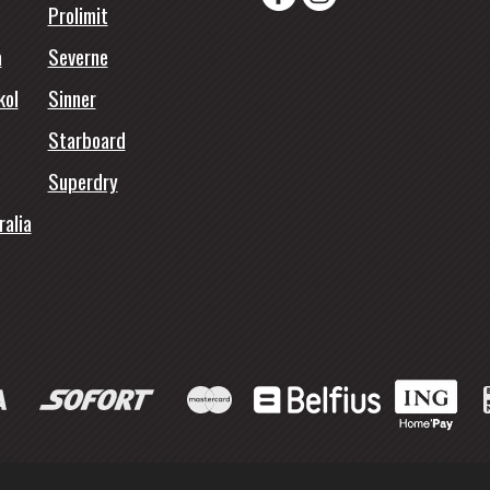
Prolimit
a
Severne
kol
Sinner
Starboard
Superdry
ralia
© 2026 - Funsport Makkum.