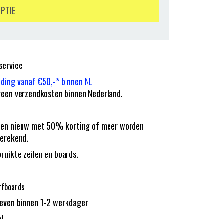
OPTIE
service
nding vanaf €50,-* binnen NL
een verzendkosten binnen Nederland.
eilen nieuw met 50% korting of meer worden
erekend.
bruikte zeilen en boards.
rfboards
reven binnen 1-2 werkdagen
el