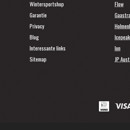
Wintersportshop
Flow
Garantie
Gaastr
Privacy
Holmen
Blog
Icepeak
Interessante links
Ion
Sitemap
JP Aust