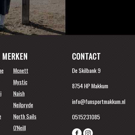
 MERKEN
CONTACT
ne
Mcnett
De Skilbank 9
Mystic
8754 HP Makkum
i
Naish
info@funsportmakkum.nl
Neilpryde
e
North Sails
0515231085
O'Neill