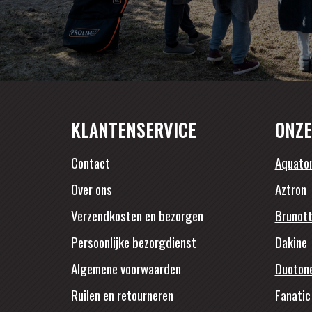
KLANTENSERVICE
ONZE
Contact
Aquato
Over ons
Aztron
Verzendkosten en bezorgen
Brunott
Persoonlijke bezorgdienst
Dakine
Algemene voorwaarden
Duoton
Ruilen en retourneren
Fanatic