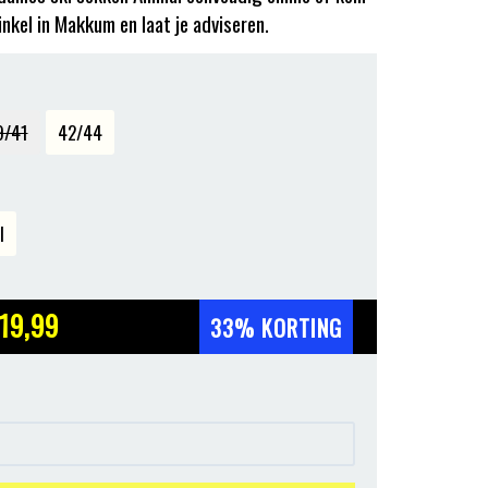
inkel in Makkum en laat je adviseren.
9/41
42/44
l
19
,99
33% KORTING