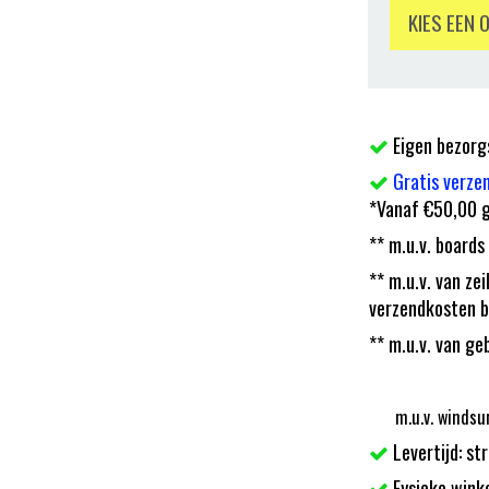
KIES EEN 
Eigen bezorg
Gratis verze
*Vanaf €50,00 g
** m.u.v. boards
** m.u.v. van z
verzendkosten b
** m.u.v. van ge
m.u.v. windsu
Levertijd: st
Fysieke wink