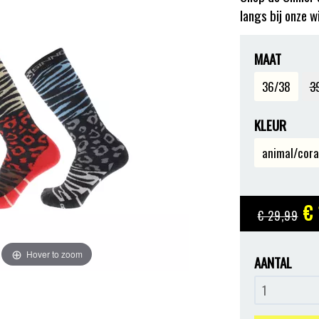
langs bij onze w
MAAT
36/38
3
KLEUR
animal/cora
€ 
€ 29
,99
Hover to zoom
AANTAL