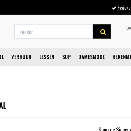
Fysieke winkel
Lo
OL
VERHUUR
LESSEN
SUP
DAMESMODE
HERENM
V
AL
Shop de Sinner 