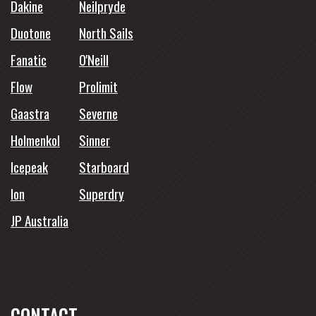
Dakine
Neilpryde
Duotone
North Sails
Fanatic
O'Neill
Flow
Prolimit
Gaastra
Severne
Holmenkol
Sinner
Icepeak
Starboard
Ion
Superdry
JP Australia
CONTACT