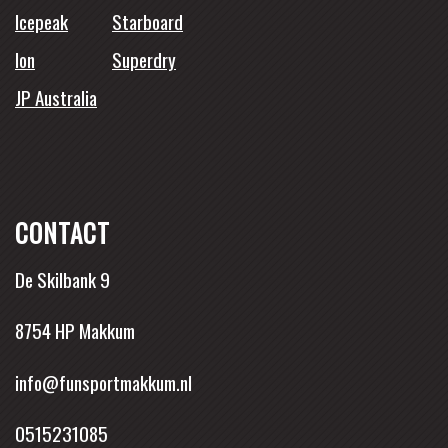
Icepeak
Starboard
Ion
Superdry
JP Australia
CONTACT
De Skilbank 9
8754 HP Makkum
info@funsportmakkum.nl
0515231085