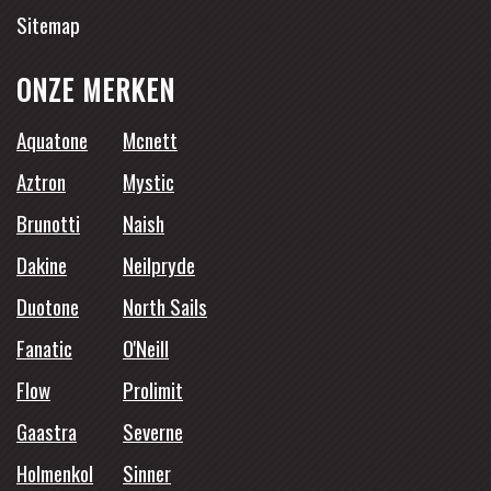
Sitemap
ONZE MERKEN
Aquatone
Mcnett
Aztron
Mystic
Brunotti
Naish
Dakine
Neilpryde
Duotone
North Sails
Fanatic
O'Neill
Flow
Prolimit
Gaastra
Severne
Holmenkol
Sinner