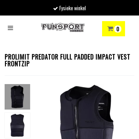
Fysieke winkel
Toggle
0
navigation
RENMODE
SNOWBOARDEN
SKIËN
WINTERSPORTSHOP
Winkelwagen
PROLIMIT PREDATOR FULL PADDED IMPACT VEST
FRONTZIP
Uw winkelwagen is leeg.
Vul hem met producten.